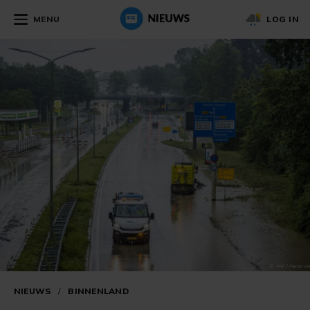
MENU
LOG IN
NIEUWS
/
BINNENLAND