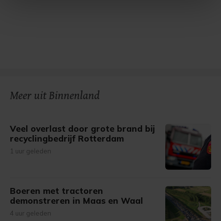
Met cookies werkt onze website beter en wordt jouw
bezoek makkelijker en persoonlijker. Op
onze cookiepagina kun je ons cookiebeleid bekijken en je
gemaakte keuze altijd wijzigen of intrekken.
Meer uit Binnenland
Veel overlast door grote brand bij
recyclingbedrijf Rotterdam
1 uur geleden
Boeren met tractoren
demonstreren in Maas en Waal
4 uur geleden