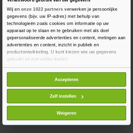
levensbedreigende situaties 112 te bellen, en bij
wateroverlast de gemeente of het probleem zelf
Wij en
onze 1022 partners
verwerken je persoonlijke
op te lossen.
gegevens (bijv. uw IP-adres) met behulp van
technologieën zoals cookies om informatie op uw
apparaat op te slaan en te gebruiken met als doel
Ook in Gelderland en Noord-Brabant kan het
gepersonaliseerde advertenties en content, metingen aan
later vanmiddag en in de avond flink gaan
advertenties en content, inzicht in publiek en
regenen. Het KNMI geeft vanaf 16.00 uur code
productontwikkeling. U kunt kiezen wie uw gegevens
geel af voor deze gebieden.
gebruikt en met welke doelen.
Als u het toestaat, willen we ook graag:
Accepteren
Informatie verzamelen over uw geografische
locatie, die tot een paar meter nauwkeurig kan zijn
Uw apparaat identificeren door het actief te
Zelf instellen
scannen op specifieke eigenschappen (fingerprinting)
Lees meer over hoe uw persoonlijke gegevens worden
Weigeren
verwerkt en stel uw voorkeuren in het
detailgedeelte
in.
U kunt uw toestemming op elk moment wijzigen of
intrekken in de Cookieverklaring.