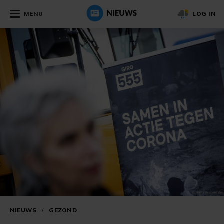
MENU
LOG IN
NIEUWS
/
GEZOND