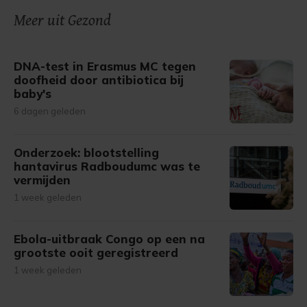
onze cookiepagina kun je ons cookiebeleid bekijken en je
Meer uit Gezond
gemaakte keuze altijd wijzigen of intrekken.
DNA-test in Erasmus MC tegen
doofheid door antibiotica bij
baby's
6 dagen geleden
Onderzoek: blootstelling
hantavirus Radboudumc was te
vermijden
1 week geleden
Ebola-uitbraak Congo op een na
grootste ooit geregistreerd
1 week geleden