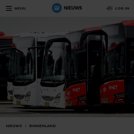
MENU
LOG IN
NIEUWS
/
BINNENLAND