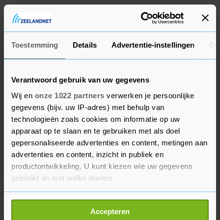
werkgevers in februari neutraal voor aan de
leden. Die hebben het volgens de bond met een
tweederdemeerderheid geaccepteerd.
Toestemming
Details
Advertentie-instellingen
Ov
Verantwoord gebruik van uw gegevens
Wij en
onze 1022 partners
verwerken je persoonlijke
gegevens (bijv. uw IP-adres) met behulp van
technologieën zoals cookies om informatie op uw
apparaat op te slaan en te gebruiken met als doel
gepersonaliseerde advertenties en content, metingen aan
advertenties en content, inzicht in publiek en
productontwikkeling. U kunt kiezen wie uw gegevens
gebruikt en met welke doelen.
Als u het toestaat, willen we ook graag:
Accepteren
Informatie verzamelen over uw geografische