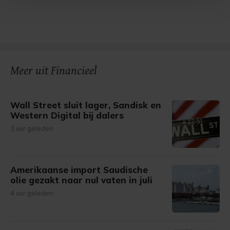
Met cookies werkt onze website beter en wordt jouw
bezoek makkelijker en persoonlijker. Op
onze cookiepagina kun je ons cookiebeleid bekijken en je
gemaakte keuze altijd wijzigen of intrekken.
Meer uit Financieel
Wall Street sluit lager, Sandisk en
Western Digital bij dalers
3 uur geleden
Amerikaanse import Saudische
olie gezakt naar nul vaten in juli
4 uur geleden