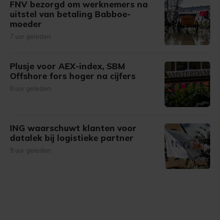
FNV bezorgd om werknemers na
uitstel van betaling Babboe-
moeder
7 uur geleden
Plusje voor AEX-index, SBM
Offshore fors hoger na cijfers
8 uur geleden
ING waarschuwt klanten voor
datalek bij logistieke partner
9 uur geleden