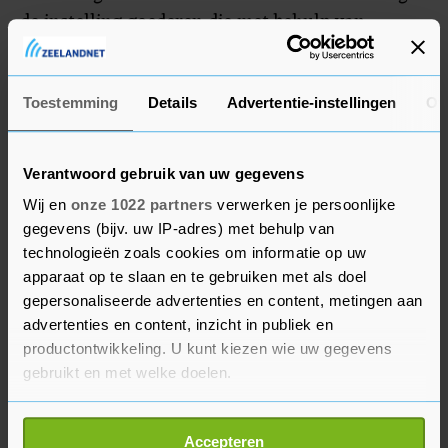
de instelling goederen die met behulp van
slavenarbeid werden gemaakt als onderpand
voor leningen en faciliteerde DNB de
compensatiebetalingen aan slaveneigenaren.
Toestemming
Details
Advertentie-instellingen
Ov
Slavernijmuseum
Verantwoord gebruik van uw gegevens
De DNB wil het fonds al voor de zomer
Wij en
onze 1022 partners
verwerken je persoonlijke
gegevens (bijv. uw IP-adres) met behulp van
openstellen voor aanvragen. Vanaf september
technologieën zoals cookies om informatie op uw
worden die beoordeeld en zal financiering
apparaat op te slaan en te gebruiken met als doel
worden toegekend.
gepersonaliseerde advertenties en content, metingen aan
advertenties en content, inzicht in publiek en
Voor de eenmalige donaties heeft de DNB in de
productontwikkeling. U kunt kiezen wie uw gegevens
eerste ronde gekozen voor giften aan het
gebruikt en met welke doelen.
toekomstige Nationaal Slavernijmuseum in
Als u het toestaat, willen we ook graag:
Amsterdam, het Elisabeth Samson Huis in
Accepteren