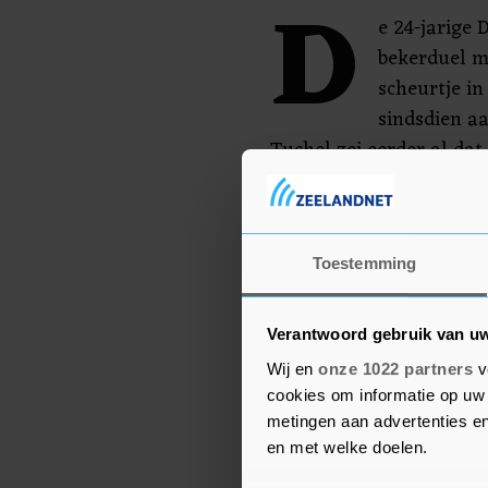
D
e 24-jarige 
bekerduel m
scheurtje i
sindsdien a
Tuchel zei eerder al dat
dit kalenderjaar niet m
Duitsland komt voor de 
als derde geklasseerde 
Toestemming
Wolfsburg (woensdag), da
Verantwoord gebruik van u
Wij en
onze 1022 partners
v
cookies om informatie op uw 
metingen aan advertenties en
en met welke doelen.