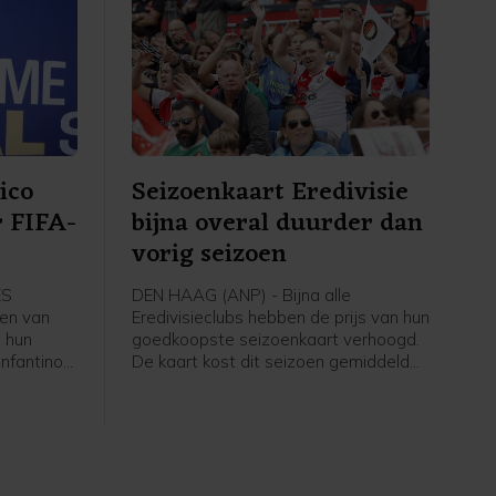
oeten
beuren",
 een
euw-
ico
Seizoenkaart Eredivisie
r FIFA-
bijna overal duurder dan
vorig seizoen
ES
DEN HAAG (ANP) - Bijna alle
en van
Eredivisieclubs hebben de prijs van hun
 hun
goedkoopste seizoenkaart verhoogd.
Infantino
De kaart kost dit seizoen gemiddeld
igt nog
266 euro, iets meer dan vorig jaar. Dat
 intrekken
blijkt uit een analyse van het ANP op
basis van een rondvraag langs alle
e
clubs.
s.