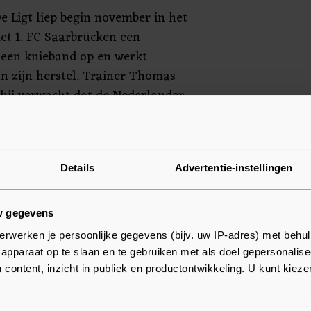
De Ligt liep begin november in het
et 1. FC Saarbrücken een
n een knieband op en werkt
an zijn herstel. Trainer Thomas
 hij verwacht dat de Nederlander
eer zal spelen. De nummer 2 van
winterstop nog in actie tegen het
VfB Stuttgart (zondag) en VfL
Details
Advertentie-instellingen
t elfde staat in de Bundesliga.
w gegevens
erwerken je persoonlijke gegevens (bijv. uw IP-adres) met behul
apparaat op te slaan en te gebruiken met als doel gepersonalise
 content, inzicht in publiek en productontwikkeling. U kunt kiez