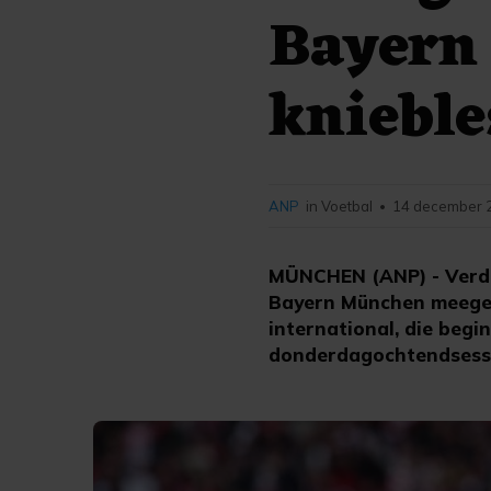
Bayern
knieble
ANP
in Voetbal
14 december 2
•
MÜNCHEN (ANP) - Verded
Bayern München meeget
international, die begi
donderdagochtendsessie