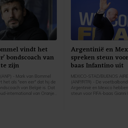
we sommige competities m
boycotten, dan moet dat ge
aldus Bronze in aanloop van
oefenduel met Chelsea in Ni
Zeeland tegen Auckland.
ommel vindt het
Argentinië en Mex
er' bondscoach van
spreken steun voo
te zijn
baas Infantino uit
(ANP) - Mark van Bommel
MEXICO-STAD/BUENOS AIR
het als "een eer" dat hij de
(ANP/RTR) - De voetbalbond
ndscoach van België is. Dat
Argentinië en Mexico hebben
oud-international van Oranje
steun voor FIFA-baas Gianni 
 zijn presentatie bij de
uitgesproken. De voorzitter l
voetbalbond. "Ik ben heel
altijd onder vuur ondanks het
t ik hier zit. Deze uitdaging
van het omstreden
ij", zei de 49-jarige Van
commercialiseringsplan en d
Dit is een baan die iedereen
woensdag gemaakte excuse
 er ook niet over getwijfeld."