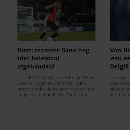
Bosz: transfer Sano nog
Van B
niet helemaal
'een e
afgehandeld
België 
EINDHOVEN (ANP) - PSV-trainer Peter
BRUSSEL 
Bosz wil nog niet over Kodai Sano
beschouwt 
praten omdat de transfer volgens hem
nieuwe bo
nog niet afgehandeld is. "Het is nog
heeft de 
niet helemaal rond. Zolang hij niet mijn
gezegd bij
speler is, praat ik niet over hem", zei
Belgische 
Peter Bosz in aanloop naar de eerste
erg blij da
wedstrijd van PSV zaterdag thuis
past bij m
tegen Fortuna Sittard.
Bommel. "
wil. Ik heb