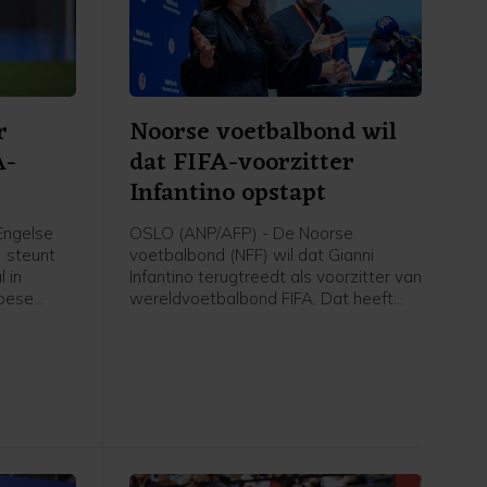
r
Noorse voetbalbond wil
A-
dat FIFA-voorzitter
Infantino opstapt
Engelse
OSLO (ANP/AFP) - De Noorse
) steunt
voetbalbond (NFF) wil dat Gianni
 in
Infantino terugtreedt als voorzitter van
opese
wereldvoetbalbond FIFA. Dat heeft
ies.
voorzitter Lise Klaveness, al jaren een
er van
van de felste critici van de FIFA-baas,
et van de
gezegd na een bijeenkomst van de
ianni
verschillende partijen uit het Noorse
ese
voetbal.
n aan hun
t beste is
ekent dat