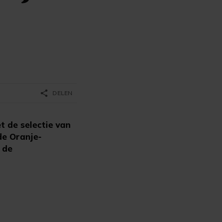
share
DELEN
t de selectie van
de Oranje-
 de