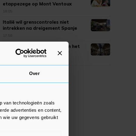
etappezege op Mont Ventoux
18:05
Italië wil grenscontroles niet
intrekken na dreigement Spanje
17:58
AEX sluit handelsweek licht in het
rood, SBM Offshore verliezer
17:52
Over
p van technologieën zoals
erde advertenties en content,
en wie uw gegevens gebruikt