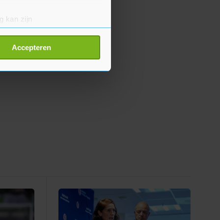
g kan zijn
erprinting)
t
detailgedeelte
in. U kunt uw
Accepteren
p onze cookiepagina kun je