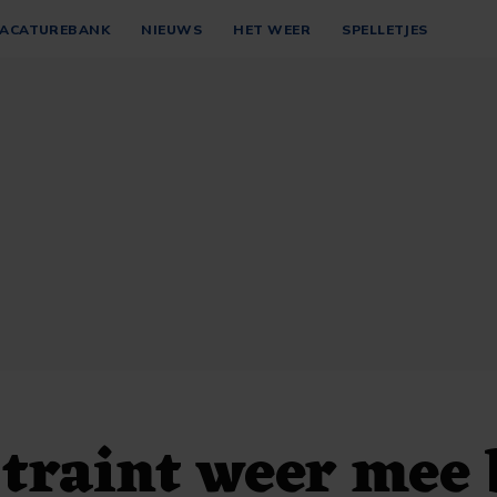
ACATUREBANK
NIEUWS
HET WEER
SPELLETJES
 traint weer mee 