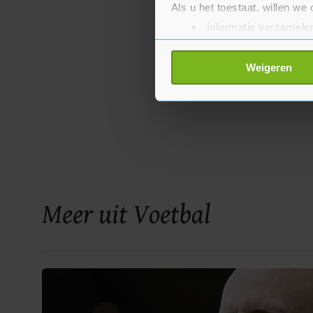
Als u het toestaat, willen we
Informatie verzamelen
Uw apparaat identific
Lees meer over hoe uw perso
Weigeren
toestemming op elk moment wi
Met cookies werkt onze websi
ons cookiebeleid bekijken en 
Meer uit Voetbal