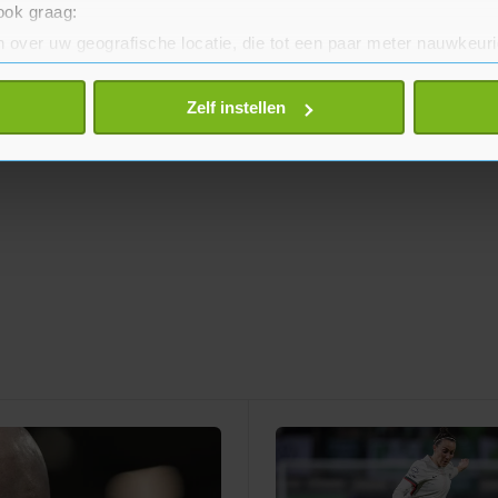
 ook graag:
 over uw geografische locatie, die tot een paar meter nauwkeuri
eren door het actief te scannen op specifieke eigenschappen (fing
onlijke gegevens worden verwerkt en stel uw voorkeuren in he
Zelf instellen
jzigen of intrekken in de Cookieverklaring.
te beter en wordt jouw bezoek makkelijker en persoonlijker. O
je gemaakte keuze altijd wijzigen of intrekken.