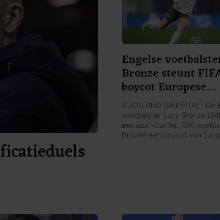
Engelse voetbalste
Bronze steunt FIF
boycot Europese
speelsters
AUCKLAND (ANP/RTR) - De 
voetbalster Lucy Bronze (34
een jaar voor het WK voetbal
Brazilië een boycot van Eur
icatieduels
speelsters van FIFA-competit
Daarmee schaart de speelst
Chelsea zich achter het verz
UEFA tegen FIFA-voorzitter G
Infantino. "Ik denk dat Europ
speelsters zullen vasthoude
overtuigingen. En aan wat he
voor onze sport. Als dat bet