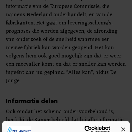
informatie van de Europese Commissie, die
namens Nederland onderhandelt, en van de
fabrikanten. Het gaat om leveringsschema's,
prognoses die worden afgegeven, de afronding
van onderzoek of de snelheid waarmee een
nieuwe fabriek kan worden geopend. Het kan
volgens hem ook goed mogelijk zijn dat er weer
een meevaller komt en dat er sneller kan worden
ingeënt dan nu gepland. "Alles kan", aldus De
Jonge.
Informatie delen
Ook omdat het schema onder voorbehoud is,
heeft hij de Kamer beloofd dat hij alle informatie
steeds zal delen. De eerste update is dinsdag en