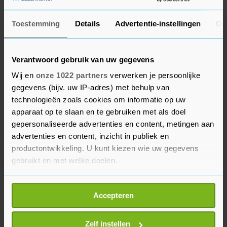
daarna tweewekelijks. "Het moeilijke is, iedereen
wil natuurlijk houvast, wil de datum op de
Toestemming
Details
Advertentie-instellingen
Ov
kalender alvast inkleuren wanneer je aan de
beurt bent. Maar de ingewikkelde werkelijkheid
Verantwoord gebruik van uw gegevens
is, alle informatie wisselt aan de lopende band en
daar hebben we ons toe te verhouden."
Wij en
onze 1022 partners
verwerken je persoonlijke
gegevens (bijv. uw IP-adres) met behulp van
technologieën zoals cookies om informatie op uw
De Jonge laat onderzoeken hoe het zit met
apparaat op te slaan en te gebruiken met als doel
mensen die al corona hebben gehad en daardoor
gepersonaliseerde advertenties en content, metingen aan
al antistoffen hebben opgebouwd in hun lichaam.
advertenties en content, inzicht in publiek en
Mogelijk kunnen zij "mogelijk wat meer naar
productontwikkeling. U kunt kiezen wie uw gegevens
achteren worden geschoven." Hij heeft daarover
gebruikt en met welke doelen.
advies gevraagd aan de Gezondheidsraad en het
Als u het toestaat, willen we ook graag:
OMT, het deskundigenteam dat het kabinet
Accepteren
Informatie verzamelen over uw geografische
adviseert. De minister verwacht dat uiterlijk 18
locatie, die tot een paar meter nauwkeurig kan zijn
januari.
Uw apparaat identificeren door het actief te
Zelf instellen