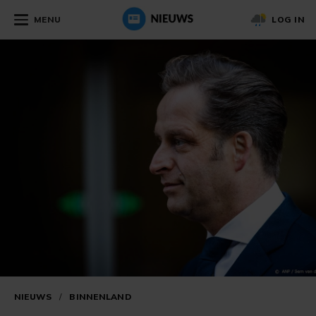
MENU
LOG IN
NIEUWS
/
BINNENLAND