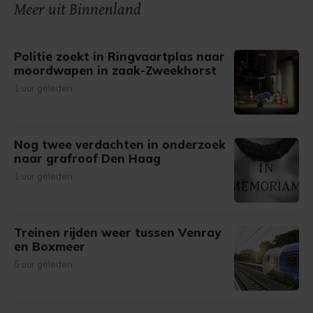
onze cookiepagina kun je ons cookiebeleid bekijken en je
Meer uit Binnenland
gemaakte keuze altijd wijzigen of intrekken.
Politie zoekt in Ringvaartplas naar
moordwapen in zaak-Zweekhorst
1 uur geleden
Nog twee verdachten in onderzoek
naar grafroof Den Haag
1 uur geleden
Treinen rijden weer tussen Venray
en Boxmeer
5 uur geleden