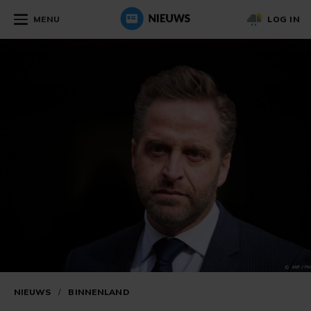
MENU
LOG IN
NIEUWS
/
BINNENLAND