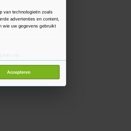
p van technologieën zoals
erde advertenties en content,
en wie uw gegevens gebruikt
g kan zijn
erprinting)
t
detailgedeelte
in. U kunt uw
Accepteren
p onze cookiepagina kun je