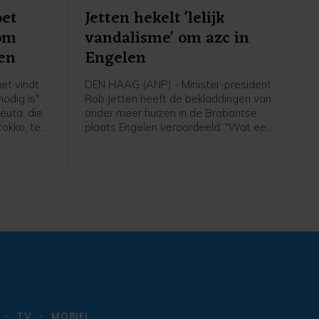
oet
Jetten hekelt 'lelijk
 om
vandalisme' om azc in
en
Engelen
et vindt
DEN HAAG (ANP) - Minister-president
odig is"
Rob Jetten heeft de bekladdingen van
euta, die
onder meer huizen in de Brabantse
rokko, te
plaats Engelen veroordeeld. "Wat een
lelijk vandalisme", aldus de premier in
endsen op
een bericht op X. In Engelen werden
na 50.000
eerder deze week woningen en auto's
voorbeeld
beklad met leuzen tegen de komst
or over
van een asielzoekerscentrum in het
dorp, dat bij de gemeente Den Bosch
hoort.
TV
MOBIEL