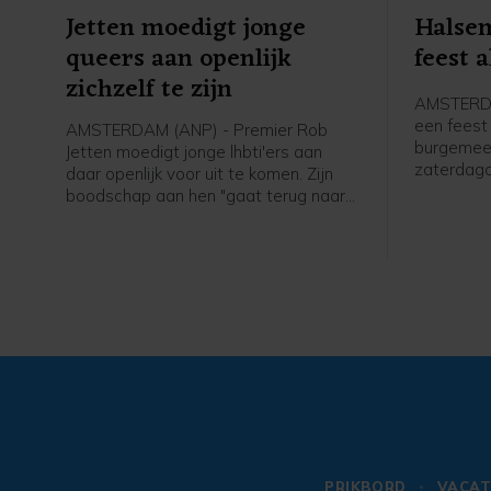
Jetten moedigt jonge
Halsem
queers aan openlijk
feest a
zichzelf te zijn
AMSTERDA
een feest 
AMSTERDAM (ANP) - Premier Rob
burgemee
Jetten moedigt jonge lhbti'ers aan
zaterdag
daar openlijk voor uit te komen. Zijn
verslagge
boodschap aan hen "gaat terug naar
Canal Par
mijn eigen ervaring toen ik 15, 16 was
en dacht: o mijn hemel, ga ik ooit
openlijk mezelf durven zijn. Het ís
spannend, maar het wordt eigenlijk
alleen maar beter zodra je die stap
hebt durven zetten. En dat geldt
eigenlijk ook nog steeds anno 2026 in
Nederland", zei hij tegen een ANP-
verslaggever.
PRIKBORD
VACAT