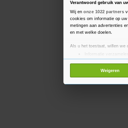
Verantwoord gebruik van u
door te bouwen aan won
voor is. Ook moeten er 
Wij en
onze 1022 partners
v
cookies om informatie op uw 
worden gegeven voor de
metingen aan advertenties en
buiten dorpen en steden
en met welke doelen.
Als u het toestaat, willen we
Informatie verzamelen
Uw apparaat identific
Lees meer over hoe uw perso
Weigeren
toestemming op elk moment wi
Met cookies werkt onze websi
ons cookiebeleid bekijken en 