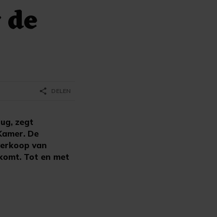
 de
share
DELEN
ug, zegt
Kamer. De
verkoop van
komt. Tot en met