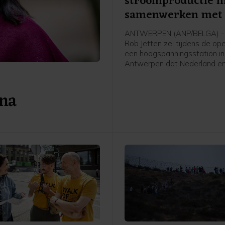
stroomproductie 
samenwerken met 
ANTWERPEN (ANP/BELGA) - 
Rob Jetten zei tijdens de op
een hoogspanningsstation in
Antwerpen dat Nederland en
meer moeten samenwerken 
stroomproductie. Het gaat 
 na
Jetten onder meer over wate
kern- en windenergie.