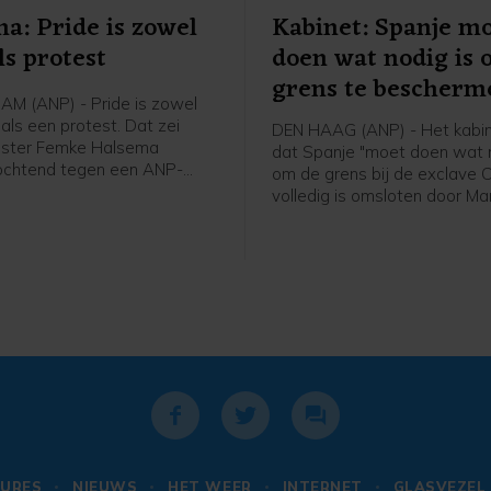
a: Pride is zowel
Kabinet: Spanje m
ls protest
doen wat nodig is
grens te bescherm
M (ANP) - Pride is zowel
als een protest. Dat zei
DEN HAAG (ANP) - Het kabin
ster Femke Halsema
dat Spanje "moet doen wat n
ochtend tegen een ANP-
om de grens bij de exclave C
ver voorafgaand aan de
volledig is omsloten door Ma
ade.
beschermen. Dat schrijft
buitenlandminister Tom Ber
X. Binnen 24 uur drongen bij
migranten Ceuta binnen, bij
zwemmend via de zee of do
hekken te klimmen.
URES
NIEUWS
HET WEER
INTERNET
GLASVEZEL