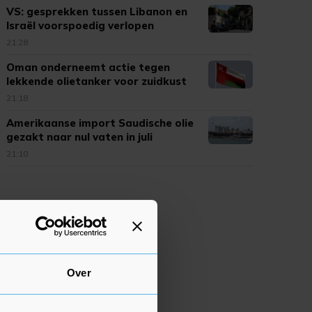
VS: gesprekken tussen Libanon en
Israël voorspoedig verlopen
21:28
Oman onderneemt actie tegen
lekkende olietanker voor zuidkust
21:18
Amerikaanse import Saudische olie
gezakt naar nul vaten in juli
21:10
Over