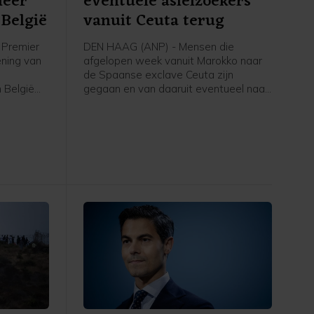
meer
eventuele asielzoekers
België
vanuit Ceuta terug
Premier
DEN HAAG (ANP) - Mensen die
ening van
afgelopen week vanuit Marokko naar
de Spaanse exclave Ceuta zijn
 België
gegaan en van daaruit eventueel naar
voor
Nederland komen om asiel aan te
volgens
vragen, worden teruggestuurd naar
rstof,
Spanje, schrijft asielminister Bart van
den Brink in een brief aan de Tweede
Kamer. Volgens de CDA-minister is er
voor zover bekend niemand vanuit
Ceuta doorgereisd naar Spanje of een
ander land.