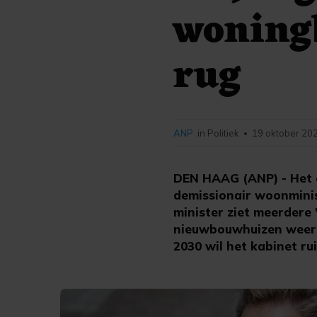
woningb
rug
ANP
in Politiek
19 oktober 202
•
DEN HAAG (ANP) - Het e
demissionair woonminis
minister ziet meerdere
nieuwbouwhuizen weer 
2030 wil het kabinet 