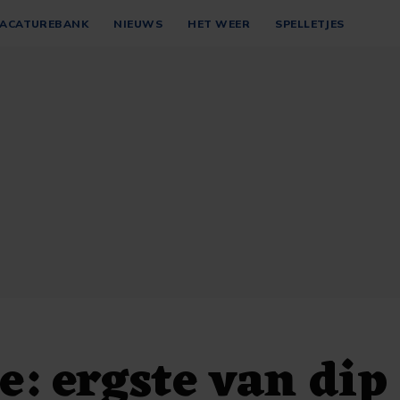
ACATUREBANK
NIEUWS
HET WEER
SPELLETJES
e: ergste van dip