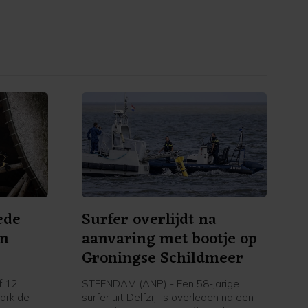
ede
Surfer overlijdt na
an
aanvaring met bootje op
Groningse Schildmeer
f 12
STEENDAM (ANP) - Een 58-jarige
park de
surfer uit Delfzijl is overleden na een