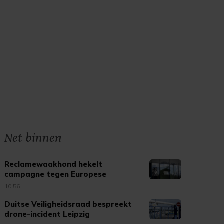
Net binnen
Reclamewaakhond hekelt
campagne tegen Europese
tabaksregels
10:56
Duitse Veiligheidsraad bespreekt
drone-incident Leipzig