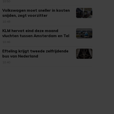
10:50
Volkswagen moet sneller in kosten
snijden, zegt voorzitter
10:48
KLM hervat eind deze maand
vluchten tussen Amsterdam en Tel
Aviv
10:46
Efteling krijgt tweede zelfrijdende
bus van Nederland
10:40