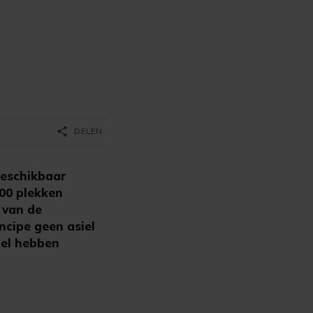
share
DELEN
beschikbaar
00 plekken
 van de
incipe geen asiel
iel hebben