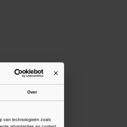
Over
p van technologieën zoals
erde advertenties en content,