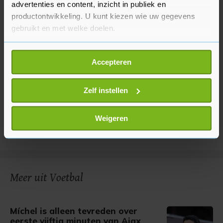
advertenties en content, inzicht in publiek en
productontwikkeling. U kunt kiezen wie uw gegevens
gebruikt en met welke doelen.
Als u het toestaat, willen we ook graag:
Accepteren
Informatie verzamelen over uw geografische
locatie, die tot een paar meter nauwkeurig kan zijn
Uw apparaat identificeren door het actief te
Zelf instellen
scannen op specifieke eigenschappen (fingerprinting)
Lees meer over hoe uw persoonlijke gegevens worden
Weigeren
verwerkt en stel uw voorkeuren in het
detailgedeelte
in.
U kunt uw toestemming op elk moment wijzigen of
intrekken in de Cookieverklaring.
Met cookies werkt onze website beter en wordt jouw
Meer uit Voetbal
bezoek makkelijker en persoonlijker. Op
onze cookiepagina kun je ons cookiebeleid bekijken en je
Míchel is alleen tevreden over
gemaakte keuze altijd wijzigen of intrekken.
eerste vijftig minuten van Ajax