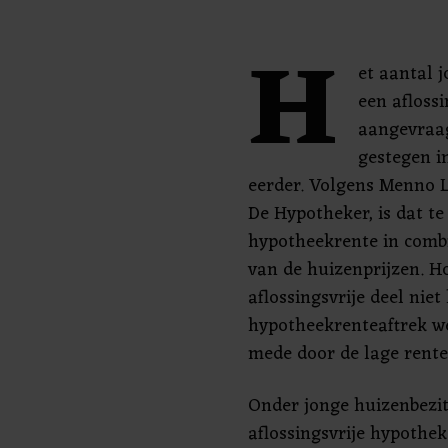
H
et aantal 
een afloss
aangevraag
gestegen i
eerder. Volgens Menno L
De Hypotheker, is dat te
hypotheekrente in combi
van de huizenprijzen. H
aflossingsvrije deel nie
hypotheekrenteaftrek w
mede door de lage rente,
Onder jonge huizenbezitt
aflossingsvrije hypothe