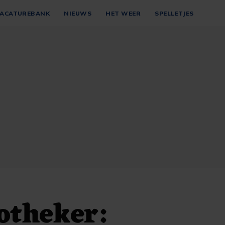
ACATUREBANK
NIEUWS
HET WEER
SPELLETJES
otheker: