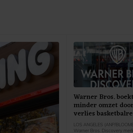
Warner Bros. boek
minder omzet doo
verlies basketbalr
LOS ANGELES (ANP/BLOOMB
Warner Bros. Discovery mer