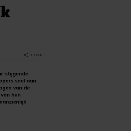
ek
share
DELEN
r stijgende
kopers snel aan
hogen van de
 van hun
aanzienlijk