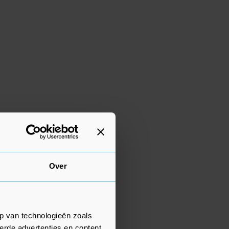
Over
p van technologieën zoals
erde advertenties en content,