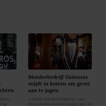
t
Moederbedrijf Guinness
r
snijdt in kosten om groei
echten
aan te jagen
ERG) -
LONDEN (ANP/BLOOMBERG) - Het
kt de
Britse drankenconcern Diageo gaat de