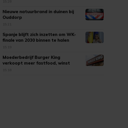
15:28
Nieuwe natuurbrand in duinen bij
Ouddorp
15:21
Spanje blijft zich inzetten om WK-
finale van 2030 binnen te halen
15:19
Moederbedrijf Burger King
verkoopt meer fastfood, winst
stijgt
15:18