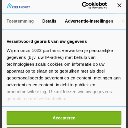
Gelukkig gaat het naar omstandigheden goed. Ik
heb er een goed gevoel bij."
Toestemming
Details
Advertentie-instellingen
Ov
Verantwoord gebruik van uw gegevens
Wij en
onze 1022 partners
verwerken je persoonlijke
gegevens (bijv. uw IP-adres) met behulp van
technologieën zoals cookies om informatie op uw
apparaat op te slaan en te gebruiken met als doel
gepersonaliseerde advertenties en content, metingen aan
advertenties en content, inzicht in publiek en
productontwikkeling. U kunt kiezen wie uw gegevens
gebruikt en met welke doelen.
Als u het toestaat, willen we ook graag:
Accepteren
Informatie verzamelen over uw geografische
locatie, die tot een paar meter nauwkeurig kan zijn