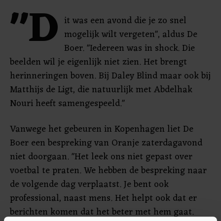
"D
it was een avond die je zo snel
mogelijk wilt vergeten", aldus De
Boer. "Iedereen was in shock. Die
beelden wil je eigenlijk niet zien. Het brengt
herinneringen boven. Bij Daley Blind maar ook bij
Matthijs de Ligt, die natuurlijk met Abdelhak
Nouri heeft samengespeeld."
Vanwege het gebeuren in Kopenhagen liet De
Boer een bespreking van Oranje zaterdagavond
niet doorgaan. "Het leek ons niet gepast over
voetbal te praten. We hebben de bespreking naar
de volgende dag verplaatst. Je bent ook
professional, naast mens. Het helpt ook dat er
berichten komen dat het beter met hem gaat.