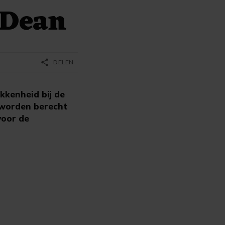
-Dean
share
DELEN
kkenheid bij de
d worden berecht
voor de