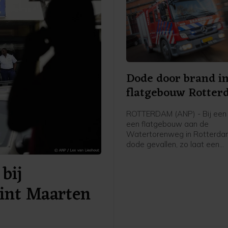
Dode door brand i
flatgebouw Rotte
ROTTERDAM (ANP) - Bij een 
een flatgebouw aan de
Watertorenweg in Rotterdam
dode gevallen, zo laat een
woordvoerder van de Veiligh
bij
Rijnmond weten.
Sint Maarten