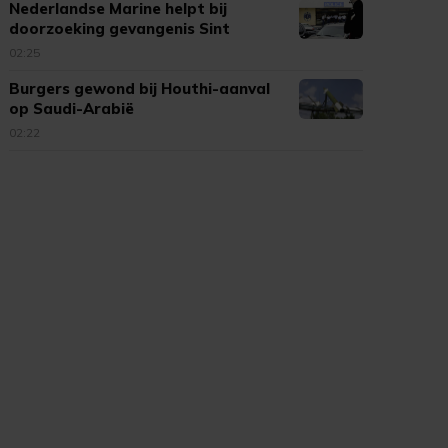
Nederlandse Marine helpt bij
doorzoeking gevangenis Sint
Maarten
02:25
Burgers gewond bij Houthi-aanval
op Saudi-Arabië
02:22