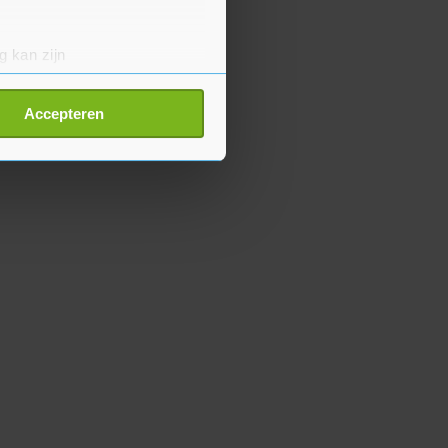
g kan zijn
erprinting)
t
detailgedeelte
in. U kunt uw
Accepteren
p onze cookiepagina kun je