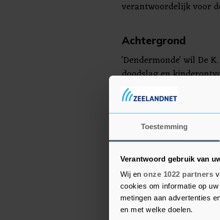
verantwoordelijk voor de
Achtergrond
'Dendermonde' wil De K
doodslag en kinderontvo
stipte Yap tijdens de zit
andere lezing over", is
na afloop over wilde ze
het Nederlandse onderz
Toestemming
strafdossier om beter in
gebeurd, maar dat is doo
Verantwoord gebruik van u
Wij en
onze 1022 partners
v
Volgens de raadsman va
cookies om informatie op uw 
omstandigheden in de ge
metingen aan advertenties en
Dendermonde ondermaat
en met welke doelen.