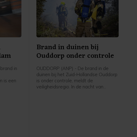
n
Brand in duinen bij
rdam
Ouddorp onder controle
brand in
OUDDORP (ANP) - De brand in de
duinen bij het Zuid-Hollandse Ouddorp
 is een
is onder controle, meldt de
veiligheidsregio. In de nacht van
eidsregio
donderdag op vrijdag blijft nog een
aantal brandweervoertuigen ter
plaatse om eventueel oplaaiende
vuurhaarden te blussen.
Vrijdagochtend gaat het waterschap
het gebied verder "strippen" om vuur
dat mogelijk nog in de grond zit te
doven.