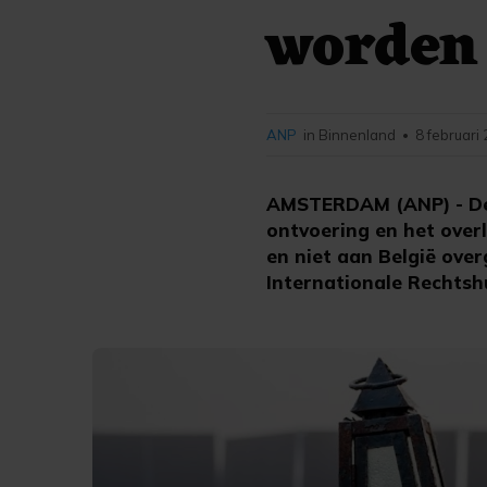
worden
ANP
in Binnenland
8 februari
•
AMSTERDAM (ANP) - De 3
ontvoering en het over
en niet aan België over
Internationale Rechtsh