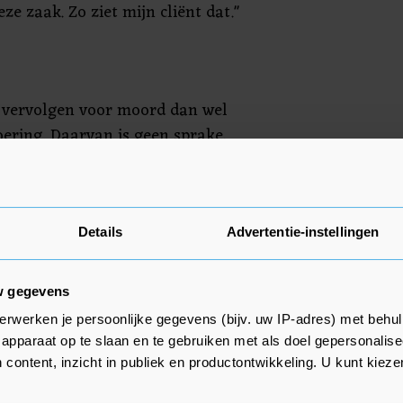
ze zaak. Zo ziet mijn cliënt dat."
. vervolgen voor moord dan wel
ering. Daarvan is geen sprake,
ting aan. De K. "heeft daar een
 het enige wat de raadsman daar
ggen. Yap heeft eerder gevraagd
oek toe te voegen aan het
Details
Advertentie-instellingen
zichtelijk te maken wat er is
r justitie geweigerd.
w gegevens
erwerken je persoonlijke gegevens (bijv. uw IP-adres) met behul
n De K zouden de
apparaat op te slaan en te gebruiken met als doel gepersonalise
vangenis in de Belgische stad
 content, inzicht in publiek en productontwikkeling. U kunt kiez
s zijn en met name de toegang