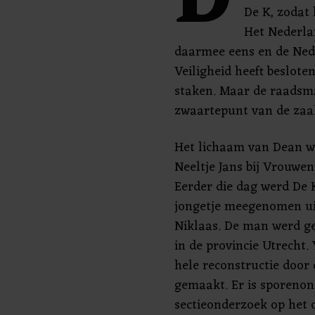
D
De K, zodat 
Het Nederla
daarmee eens en de Nede
Veiligheid heeft beslote
staken. Maar de raadsma
zwaartepunt van de zaak
Het lichaam van Dean w
Neeltje Jans bij Vrouwe
Eerder die dag werd De 
jongetje meegenomen uit
Niklaas. De man werd ge
in de provincie Utrecht.
hele reconstructie door
gemaakt. Er is sporenon
sectieonderzoek op het 