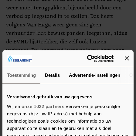
weer moet terugpakken, bijvoorbeeld door een
verbod op leegstand in te stellen. Dat heeft
volgens Van Haga weer geen zin: geen
verhuurder laat bewust panden leegstaan, aldus
de BVNL-lijsttrekker, die zelf ook huizen
verhuurt. De leegstand komt volgens hem door
de regels die de overheid verhuurders oplegt.
De twee partijleiders stonden met SGP-
Toestemming
Details
Advertentie-instellingen
Ov
lijsttrekker Chris Stoffer tegenover elkaar over
het thema woningbouw. In het NOS-slotdebat
Verantwoord gebruik van uw gegevens
ging het eerder op de avond ook al over migratie,
Wij en
onze 1022 partners
verwerken je persoonlijke
een van de meest besproken thema's deze
gegevens (bijv. uw IP-adres) met behulp van
verkiezingscampagne.
technologieën zoals cookies om informatie op uw
apparaat op te slaan en te gebruiken met als doel
gepersonaliseerde advertenties en content, metingen aan