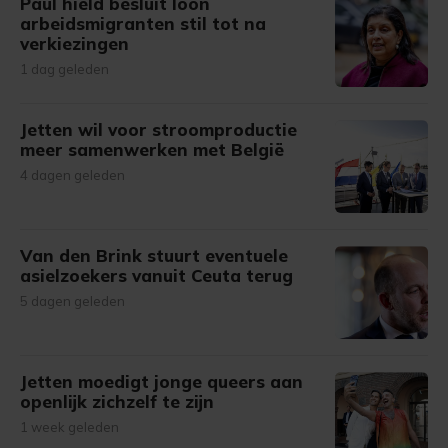
Paul hield besluit loon
arbeidsmigranten stil tot na
verkiezingen
1 dag geleden
Jetten wil voor stroomproductie
meer samenwerken met België
4 dagen geleden
Van den Brink stuurt eventuele
asielzoekers vanuit Ceuta terug
5 dagen geleden
Jetten moedigt jonge queers aan
openlijk zichzelf te zijn
1 week geleden