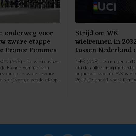
on onderweg voor
Strijd om WK
uw zware etappe
wielrennen in 203
de France Femmes
tussen Nederland 
India
ON (ANP) - De wielrensters
LEEK (ANP) - Groningen en D
r de France Femmes zijn
strijden alleen nog met Indi
n voor opnieuw een zware
organisatie van de WK wielr
e start van de zesde etappe
2032. Dat heeft voorzitter D
 bij Lyon gelegen
Lappartient van de internati
, de finish is na 153
wielerbond UCI bekendgema
 in Tournon-sur-Rhône.
tijdens een interview. Eigena
Rondhuis van wielerorganisa
Courage Event, een van de
organisaties achter het Ned
WK-bid, is blij met het wegv
concurrenten, maar ziet India
van de zwaarste tegenkandi