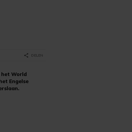
share
DELEN
 het World
het Engelse
erslaan.