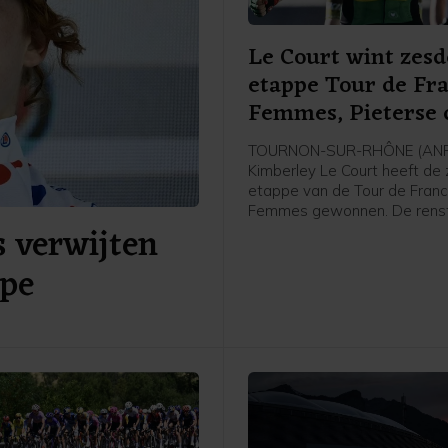
Le Court wint zesd
etappe Tour de Fr
Femmes, Pieterse 
TOURNON-SUR-RHÔNE (ANP
Kimberley Le Court heeft de
etappe van de Tour de Fran
Femmes gewonnen. De renst
s verwijten
Mauritius van AG Insurance-
was de beste in de heuvelac
ppe
etappe over 153,4 kilometer
Montbrison naar Tournon-sur
Cédrine Kerbaol uit Frankrijk
tweede, voor de Nederlands
bolletjestruidraagster Puck P