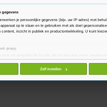
sliste hij het met dubbel 10.
w gegevens
ijd voor mij. Ik liep de hele tijd
erwerken je persoonlijke gegevens (bijv. uw IP-adres) met behul
ei Van Gerwen. "Ik wilde goed
apparaat op te slaan en te gebruiken met als doel gepersonalise
e niet. Het meest belangrijke was
 content, inzicht in publiek en productontwikkeling. U kunt kiez
s niet blij met mijn optreden, maar
jven geloven in wat ik kan."
 ook graag:
 over uw geografische locatie, die tot een paar meter nauwkeuri
eren door het actief te scannen op specifieke eigenschappen (fing
onlijke gegevens worden verwerkt en stel uw voorkeuren in he
Zelf instellen
jzigen of intrekken in de Cookieverklaring.
te beter en wordt jouw bezoek makkelijker en persoonlijker. O
je gemaakte keuze altijd wijzigen of intrekken.