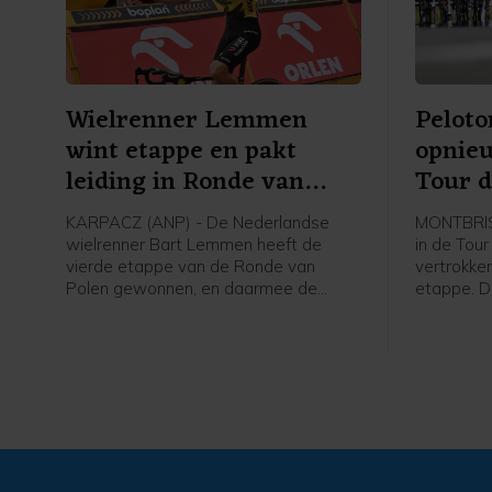
Wielrenner Lemmen
Pelot
wint etappe en pakt
opnie
leiding in Ronde van
Tour 
Polen
KARPACZ (ANP) - De Nederlandse
MONTBRIS
wielrenner Bart Lemmen heeft de
in de Tou
vierde etappe van de Ronde van
vertrokke
Polen gewonnen, en daarmee de
etappe. D
leiding in het algemeen klassement
was in het
overgenomen. Het is de eerste
Montbrison
profzege voor de 30-jarige renner van
kilometer
Visma - Lease a Bike. Hij klopte de
Italiaan Christian Scaroni in Karpacz.
Axel Laurance uit Frankrijk werd derde
op 14 seconden.