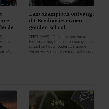
e
Landskampioen ontvangt
ance
dit Eredivisieseizoen
derde
gouden schaal
) -
ZEIST (ANP) - De kampioen van de
 zesde
Eredivisie mag dit seizoen een gouden
ce
schaal omhoog houden. De gouden
er uit
versie van de kampioensschaal wordt
Soudal
ter ere van het 70-jarig bestaan van
htige
het betaald voetbal uitgereikt door
 van
Eredivisie CV en de KNVB, zo meldt de
-Rhône.
voetbalbond.
 werd
e
ieterse.