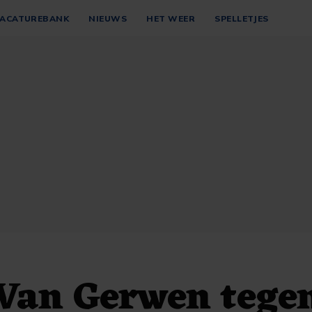
ACATUREBANK
NIEUWS
HET WEER
SPELLETJES
Van Gerwen tege