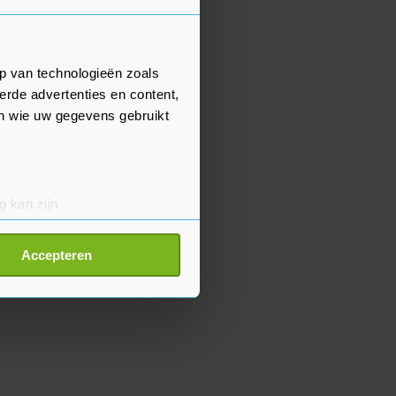
p van technologieën zoals
erde advertenties en content,
en wie uw gegevens gebruikt
g kan zijn
erprinting)
t
detailgedeelte
in. U kunt uw
Accepteren
p onze cookiepagina kun je