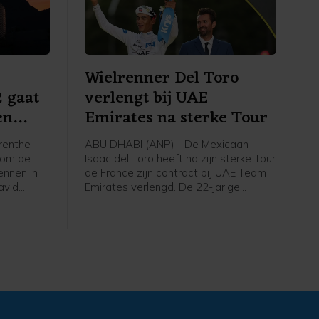
Wielrenner Del Toro
2 gaat
verlengt bij UAE
en
Emirates na sterke Tour
renthe
ABU DHABI (ANP) - De Mexicaan
a om de
Isaac del Toro heeft na zijn sterke Tour
ennen in
de France zijn contract bij UAE Team
avid
Emirates verlengd. De 22-jarige
onale
wielrenner ligt daardoor de komende
akt
vijf jaar nog vast bij de ploeg met
ar Thijs
daarin ook onder anderen vijfvoudig
tie
Tourwinnaar en regerend
wereldkampioen Tadej Pogačar. Del
erlandse
Toro werd zelf derde bij zijn debuut in
allen van
de Ronde van Frankrijk en won de
 als "een
witte jongerentrui.
daten".