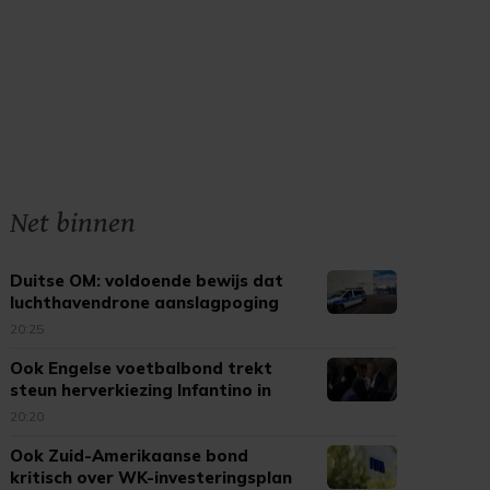
Net binnen
Duitse OM: voldoende bewijs dat
luchthavendrone aanslagpoging
was
20:25
Ook Engelse voetbalbond trekt
steun herverkiezing Infantino in
20:20
Ook Zuid-Amerikaanse bond
kritisch over WK-investeringsplan