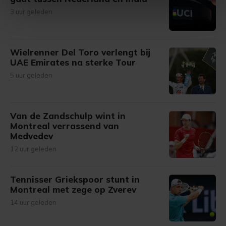
intrekken in de Cookieverklaring.
3 uur geleden
Met cookies werkt onze website beter en wordt jouw
bezoek makkelijker en persoonlijker. Op
Wielrenner Del Toro verlengt bij
onze cookiepagina kun je ons cookiebeleid bekijken en je
UAE Emirates na sterke Tour
gemaakte keuze altijd wijzigen of intrekken.
5 uur geleden
Van de Zandschulp wint in
Montreal verrassend van
Medvedev
12 uur geleden
Tennisser Griekspoor stunt in
Montreal met zege op Zverev
14 uur geleden