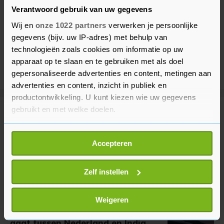
Verantwoord gebruik van uw gegevens
Wij en
onze 1022 partners
verwerken je persoonlijke
gegevens (bijv. uw IP-adres) met behulp van
technologieën zoals cookies om informatie op uw
apparaat op te slaan en te gebruiken met als doel
gepersonaliseerde advertenties en content, metingen aan
advertenties en content, inzicht in publiek en
productontwikkeling. U kunt kiezen wie uw gegevens
gebruikt en met welke doelen.
Meer uit Sport
Als u het toestaat, willen we ook graag:
Accepteren
Informatie verzamelen over uw geografische
Peloton onderweg voor opnieuw
zware etappe Tour de France
locatie, die tot een paar meter nauwkeurig kan zijn
Femmes
Uw apparaat identificeren door het actief te
Zelf instellen
1 uur geleden
scannen op specifieke eigenschappen (fingerprinting)
Lees meer over hoe uw persoonlijke gegevens worden
Weigeren
verwerkt en stel uw voorkeuren in het
detailgedeelte
in.
Strijd om WK wielrennen in 2032
U kunt uw toestemming op elk moment wijzigen of
gaat tussen Nederland en India