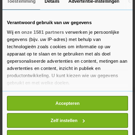
Toestemming
Details
Advertentie-instellingen
Ov
Verantwoord gebruik van uw gegevens
Wij en
onze 1581 partners
verwerken je persoonlijke
gegevens (bijv. uw IP-adres) met behulp van
technologieën zoals cookies om informatie op uw
apparaat op te slaan en te gebruiken met als doel
gepersonaliseerde advertenties en content, metingen aan
advertenties en content, inzicht in publiek en
productontwikkeling. U kunt kiezen wie uw gegevens
gebruikt en met welke doelen.
Als u het toestaat, willen we ook graag:
Meer uit Sport
Accepteren
Informatie verzamelen over uw geografische
locatie, die tot een paar meter nauwkeurig kan zijn
Uw apparaat identificeren door het actief te
Zelf instellen
KNVB voert nieuwe spelregels
scannen op specifieke eigenschappen (fingerprinting)
door voor meer tempo in de