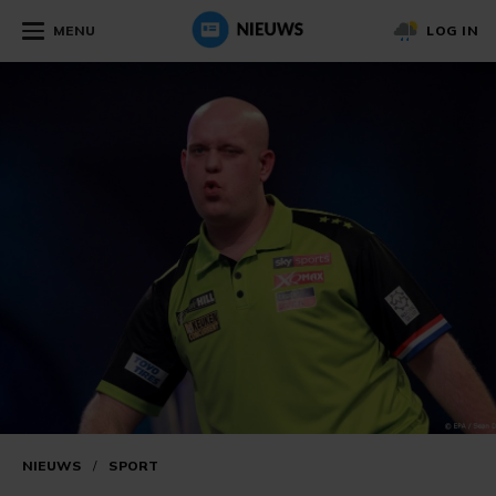
MENU
LOG IN
NIEUWS
/
SPORT