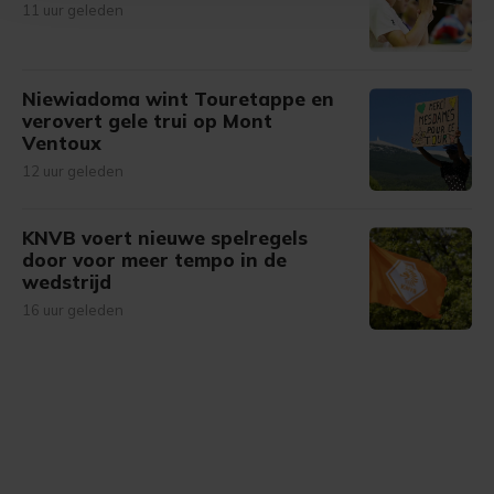
11 uur geleden
bezoek makkelijker en persoonlijker. Op
onze cookiepagina kun je ons cookiebeleid bekijken en je
gemaakte keuze altijd wijzigen of intrekken.
Niewiadoma wint Touretappe en
verovert gele trui op Mont
Ventoux
12 uur geleden
KNVB voert nieuwe spelregels
door voor meer tempo in de
wedstrijd
16 uur geleden