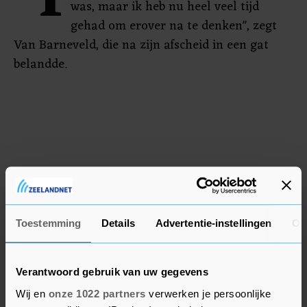
"I
was, maar ik heb nu heel veel tijd
gehad om erover na te denken", zegt
Van Barneveld, die na zijn afscheid in een gat
belandde.
Toestemming
Details
Advertentie-instellingen
Ov
Verantwoord gebruik van uw gegevens
Wij en
onze 1022 partners
verwerken je persoonlijke