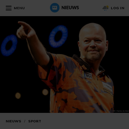
MENU
LOG IN
NIEUWS
/
SPORT