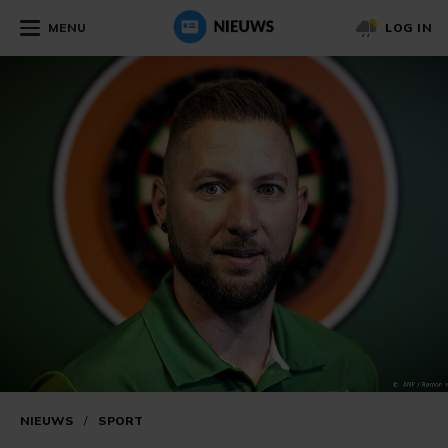
MENU
LOG IN
NIEUWS
/
SPORT