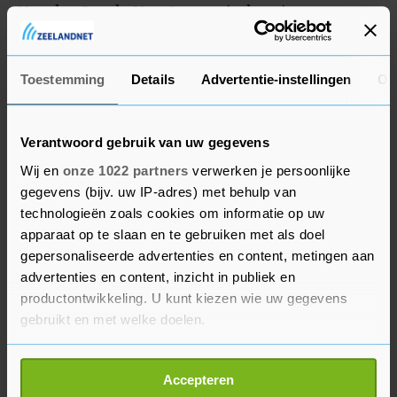
Van den Bergh. Van Gerwen is de enige
Nederlandse darter die het World Matchplay wist
te winnen. Hij deed dat in 2015 en in 2016.
Toestemming
Details
Advertentie-instellingen
Ov
Verantwoord gebruik van uw gegevens
Wij en
onze 1022 partners
verwerken je persoonlijke
gegevens (bijv. uw IP-adres) met behulp van
technologieën zoals cookies om informatie op uw
apparaat op te slaan en te gebruiken met als doel
gepersonaliseerde advertenties en content, metingen aan
advertenties en content, inzicht in publiek en
productontwikkeling. U kunt kiezen wie uw gegevens
gebruikt en met welke doelen.
Als u het toestaat, willen we ook graag:
Accepteren
Informatie verzamelen over uw geografische