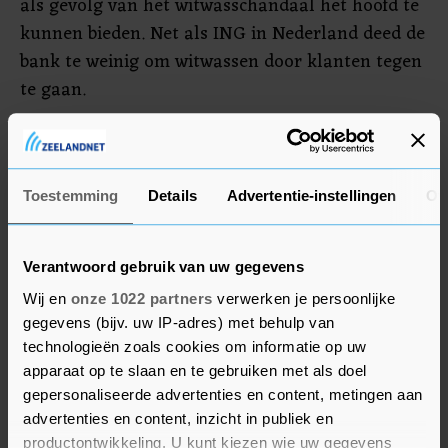
als gevolg van het witwasschandaal het hoofd te
kunnen bieden. Net als ING in Nederland deed de
bank te weinig om witwassen door klanten tegen
te gaan.
Voormalig topman Gerrit Zalm van ABN AMRO
is sinds vorig jaar commissaris bij Danske Bank.
De dagelijkse leiding bij de bank is in handen van
Toestemming
Details
Advertentie-instellingen
Ov
de eveneens Nederlandse bestuurder Chris
Vogelzang, die lange tijd gezien werd als een
Verantwoord gebruik van uw gegevens
kanshebber om Zalm op te volgen bij ABN AMRO.
Wij en
onze 1022 partners
verwerken je persoonlijke
gegevens (bijv. uw IP-adres) met behulp van
technologieën zoals cookies om informatie op uw
apparaat op te slaan en te gebruiken met als doel
gepersonaliseerde advertenties en content, metingen aan
advertenties en content, inzicht in publiek en
productontwikkeling. U kunt kiezen wie uw gegevens