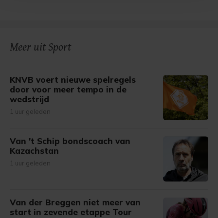
bezoek makkelijker en persoonlijker. Op
onze cookiepagina kun je ons cookiebeleid bekijken en je
gemaakte keuze altijd wijzigen of intrekken.
Meer uit Sport
KNVB voert nieuwe spelregels
door voor meer tempo in de
wedstrijd
1 uur geleden
Van 't Schip bondscoach van
Kazachstan
1 uur geleden
Van der Breggen niet meer van
start in zevende etappe Tour