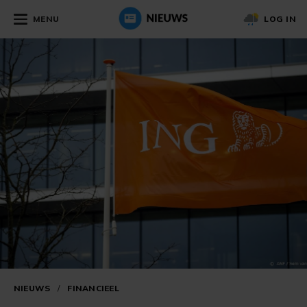
MENU
LOG IN
NIEUWS
/
FINANCIEEL