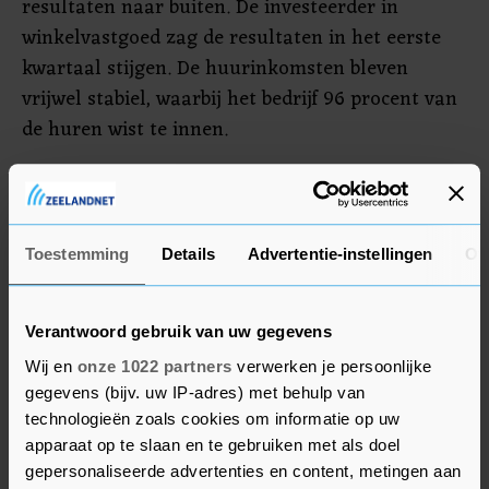
resultaten naar buiten. De investeerder in
winkelvastgoed zag de resultaten in het eerste
kwartaal stijgen. De huurinkomsten bleven
vrijwel stabiel, waarbij het bedrijf 96 procent van
de huren wist te innen.
Roestvrijstaalproducent Aperam liet in zijn
kwartaalupdate weten voor nog eens 100 miljoen
euro aan eigen aandelen in te gaan kopen.
Toestemming
Details
Advertentie-instellingen
Ov
Volgens topman Timoteo Di Maulo boekte het
bedrijf in het eerste kwartaal voor de vijfde keer
op rij een recordresultaat. Ook voor het huidige
Verantwoord gebruik van uw gegevens
kwartaal voorziet de topman weer een record.
Wij en
onze 1022 partners
verwerken je persoonlijke
gegevens (bijv. uw IP-adres) met behulp van
technologieën zoals cookies om informatie op uw
Galapagos
apparaat op te slaan en te gebruiken met als doel
gepersonaliseerde advertenties en content, metingen aan
Galapagos kwam donderdag nabeurs met