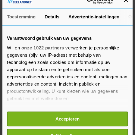
Limburg is het scheepvaartverkeer gestremd.
Toestemming
Details
Advertentie-instellingen
Ov
Verantwoord gebruik van uw gegevens
Wij en
onze 1022 partners
verwerken je persoonlijke
gegevens (bijv. uw IP-adres) met behulp van
technologieën zoals cookies om informatie op uw
apparaat op te slaan en te gebruiken met als doel
gepersonaliseerde advertenties en content, metingen aan
advertenties en content, inzicht in publiek en
productontwikkeling. U kunt kiezen wie uw gegevens
gebruikt en met welke doelen.
Als u het toestaat, willen we ook graag:
Accepteren
Informatie verzamelen over uw geografische
locatie, die tot een paar meter nauwkeurig kan zijn