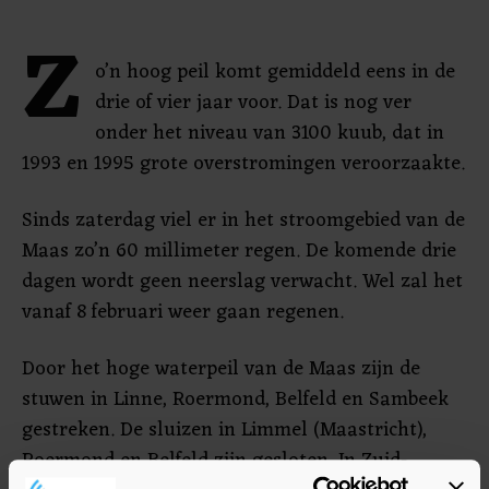
Z
o’n hoog peil komt gemiddeld eens in de
drie of vier jaar voor. Dat is nog ver
onder het niveau van 3100 kuub, dat in
1993 en 1995 grote overstromingen veroorzaakte.
Sinds zaterdag viel er in het stroomgebied van de
Maas zo’n 60 millimeter regen. De komende drie
dagen wordt geen neerslag verwacht. Wel zal het
vanaf 8 februari weer gaan regenen.
Door het hoge waterpeil van de Maas zijn de
stuwen in Linne, Roermond, Belfeld en Sambeek
gestreken. De sluizen in Limmel (Maastricht),
Roermond en Belfeld zijn gesloten. In Zuid-