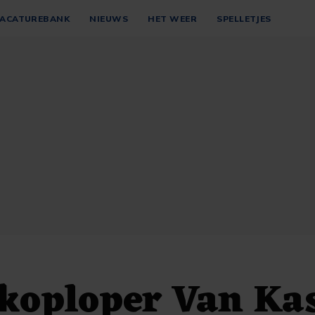
ACATUREBANK
NIEUWS
HET WEER
SPELLETJES
koploper Van Ka