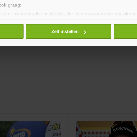
 ook graag:
 over uw geografische locatie, die tot een paar meter nauwkeuri
eren door het actief te scannen op specifieke eigenschappen (fing
onlijke gegevens worden verwerkt en stel uw voorkeuren in he
Zelf instellen
jzigen of intrekken in de Cookieverklaring.
te beter en wordt jouw bezoek makkelijker en persoonlijker. O
je gemaakte keuze altijd wijzigen of intrekken.