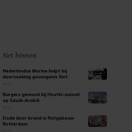
Net binnen
Nederlandse Marine helpt bij
doorzoeking gevangenis Sint
Maarten
02:25
Burgers gewond bij Houthi-aanval
op Saudi-Arabië
02:22
Dode door brand in flatgebouw
Rotterdam
02:21