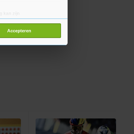
g kan zijn
erprinting)
t
detailgedeelte
in. U kunt uw
Accepteren
p onze cookiepagina kun je