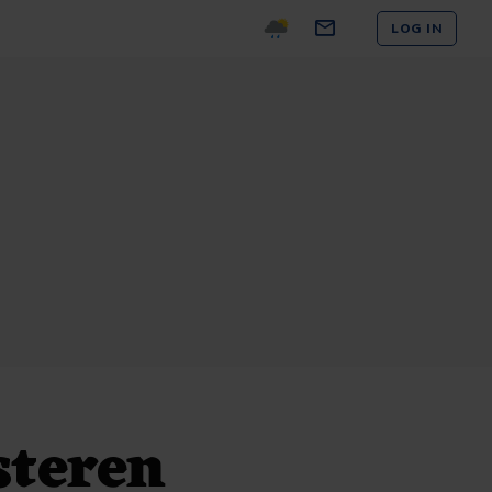
LOG IN
steren