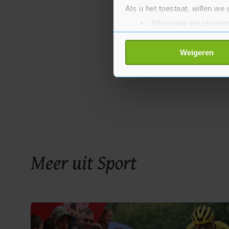
Als u het toestaat, willen we
Informatie verzamelen
Uw apparaat identific
Lees meer over hoe uw perso
Weigeren
toestemming op elk moment wi
Met cookies werkt onze websi
ons cookiebeleid bekijken en 
Meer uit Sport