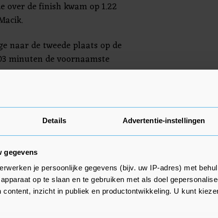
de over de finish kwam op 1.22
Macik.
ge naar de tweede plaats op de
2,03 minuten de voornaamste
en. De nummer twee tot
s Loprais, finishte op 40 minuten
kte naar de derde plaats in het
ijn achterstand op Van Kasteren
Details
Advertentie-instellingen
6 minuten.
w gegevens
erwerken je persoonlijke gegevens (bijv. uw IP-adres) met behul
apparaat op te slaan en te gebruiken met als doel gepersonalise
 content, inzicht in publiek en productontwikkeling. U kunt kiez