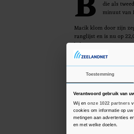
B
die als twee
minuut van 
Macik klom door zijn ze
ranglijst en is nu op 2
belager van Van Kaster
woensdag, de Tsjech Ale
van de dagwinnaar en za
algemeen klassement. Z
Toestemming
is opgelopen tot ruim 2
Verantwoord gebruik van u
Wij en
onze 1022 partners
v
cookies om informatie op uw 
metingen aan advertenties en
en met welke doelen.