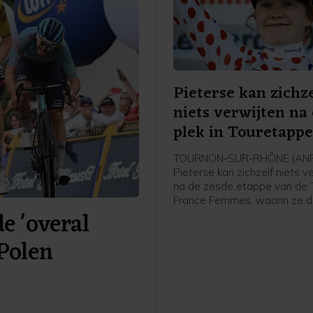
Pieterse kan zichze
niets verwijten na
plek in Touretapp
TOURNON-SUR-RHÔNE (ANP)
Pieterse kan zichzelf niets v
na de zesde etappe van de 
France Femmes, waarin ze 
 'overal
werd achter winnares Kimbe
Court en Cédrine Kerbaol. Da
 Polen
Nederlandse bolletjestruidra
afloop van de etappe tegen