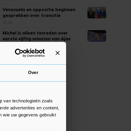
Venezuela en oppositie beginnen
gesprekken over transitie
02:20
Míchel is alleen tevreden over
eerste vijftig minuten van Ajax
02:19
Over
p van technologieën zoals
erde advertenties en content,
en wie uw gegevens gebruikt