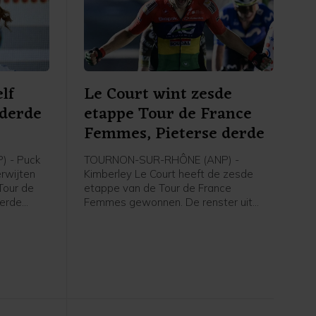
lf
Le Court wint zesde
 derde
etappe Tour de France
e
Femmes, Pieterse derde
 - Puck
TOURNON-SUR-RHÔNE (ANP) -
erwijten
Kimberley Le Court heeft de zesde
Tour de
etappe van de Tour de France
derde
Femmes gewonnen. De renster uit
rley Le
Mauritius van AG Insurance-Soudal
t zei de
was de beste in de heuvelachtige
agster na
etappe over 153,4 kilometer van
 de NOS.
Montbrison naar Tournon-sur-Rhône.
Cédrine Kerbaol uit Frankrijk werd
tweede, voor de Nederlandse
bolletjestruidraagster Puck Pieterse.