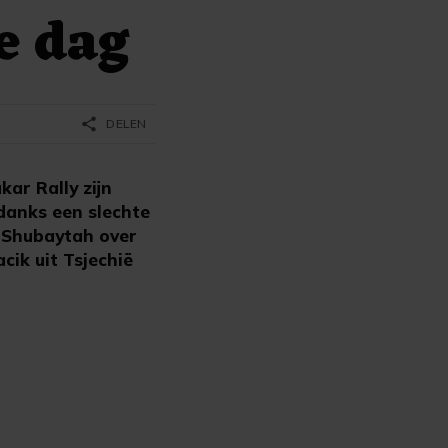
e dag
share
DELEN
ar Rally zijn
danks een slechte
r Shubaytah over
ik uit Tsjechië