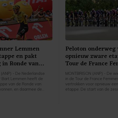
enner Lemmen
Peloton onderweg 
tappe en pakt
opnieuw zware et
g in Ronde van
Tour de France F
(ANP) - De Nederlandse
MONTBRISON (ANP) - De wie
r Bart Lemmen heeft de
in de Tour de France Femmes
appe van de Ronde van
vertrokken voor opnieuw ee
wonnen, en daarmee de
etappe. De start van de ze
n het algemeen klassement
was in het bij Lyon gelegen
en. Het is de eerste
Montbrison, de finish is na 1
voor de 30-jarige renner van
kilometer in Tournon-sur-Rhô
ase a Bike. Hij klopte de
hristian Scaroni in Karpacz.