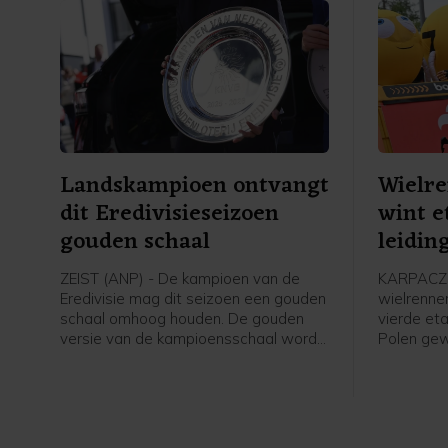
Landskampioen ontvangt
Wielr
dit Eredivisieseizoen
wint e
gouden schaal
leidin
Polen
ZEIST (ANP) - De kampioen van de
KARPACZ 
Eredivisie mag dit seizoen een gouden
wielrenne
schaal omhoog houden. De gouden
vierde et
versie van de kampioensschaal wordt
Polen ge
ter ere van het 70-jarig bestaan van
leiding i
het betaald voetbal uitgereikt door
overgenom
Eredivisie CV en de KNVB, zo meldt de
profzege 
voetbalbond.
Visma - Le
Italiaan C