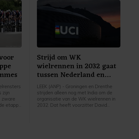
voor
Strijd om WK
appe
wielrennen in 2032 gaat
emmes
tussen Nederland en
India
lrensters
LEEK (ANP) - Groningen en Drenthe
 zijn
strijden alleen nog met India om de
n zware
organisatie van de WK wielrennen in
sde etappe
2032. Dat heeft voorzitter David
Lappartient van de internationale
53
wielerbond UCI bekendgemaakt
ne.
tijdens een interview. Eigenaar Thijs
Rondhuis van wielerorganisatie
Courage Event, een van de