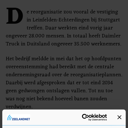
D
e reorganisatie zou vooral de vestiging
in Leinfelden-Echterdingen bij Stuttgart
treffen. Daar werkten eind vorig jaar
ongeveer 28.000 mensen. In totaal heeft Daimler
Truck in Duitsland ongeveer 35.500 werknemers.
Het bedrijf meldde in mei dat het op hoofdpunten
overeenstemming had bereikt met de centrale
ondernemingsraad over de reorganisatieplannen.
Daarbij werd afgesproken dat er tot eind 2034
geen gedwongen ontslagen vallen. Tot nu toe
was nog niet bekend hoeveel banen zouden
verdwijnen.