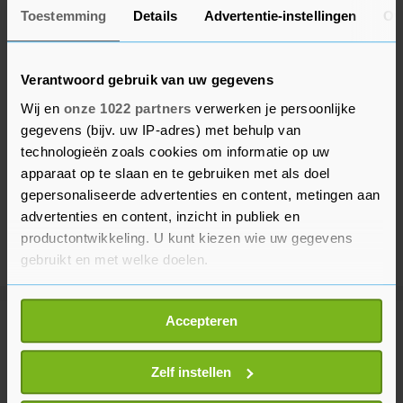
Toestemming
Details
Advertentie-instellingen
Ov
Verantwoord gebruik van uw gegevens
Wij en
onze 1022 partners
verwerken je persoonlijke
gegevens (bijv. uw IP-adres) met behulp van
technologieën zoals cookies om informatie op uw
apparaat op te slaan en te gebruiken met als doel
gepersonaliseerde advertenties en content, metingen aan
advertenties en content, inzicht in publiek en
productontwikkeling. U kunt kiezen wie uw gegevens
gebruikt en met welke doelen.
Als u het toestaat, willen we ook graag:
Accepteren
Informatie verzamelen over uw geografische
Meer uit Financieel
locatie, die tot een paar meter nauwkeurig kan zijn
Uw apparaat identificeren door het actief te
Zelf instellen
scannen op specifieke eigenschappen (fingerprinting)
Wall Street sluit hoger na