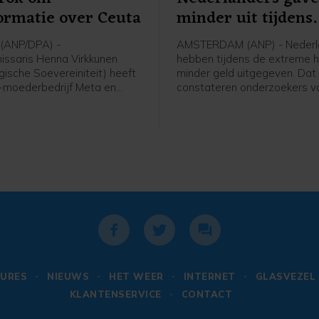
ormatie over Ceuta
minder uit tijdens
extreme hitte
(ANP/DPA) -
AMSTERDAM (ANP) - Nederl
ssaris Henna Virkkunen
hebben tijdens de extreme hit
gische Soevereiniteit) heeft
minder geld uitgegeven. Dat
-moederbedrijf Meta en
constateren onderzoekers 
kritiseerd om hun aanpak van
AMRO op basis van
atie tijdens de recente
transactiegegevens van kla
isis in Ceuta. Ze heeft na een
tijdens de hittegolf. Volgens
et de twee bedrijven op X
veranderden de bestedingen
or strenger toezicht op
op het platteland.
iaplatforms tijdens crises.
URES
NIEUWS
HET WEER
INTERNET
GLASVEZEL
KLANTENSERVICE
CONTACT