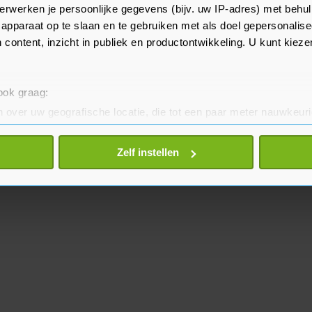
staten New York, Florida, New
erwerken je persoonlijke gegevens (bijv. uw IP-adres) met behul
apparaat op te slaan en te gebruiken met als doel gepersonalise
, aldus het CTB.
 content, inzicht in publiek en productontwikkeling. U kunt kiez
 ook graag:
 over uw geografische locatie, die tot een paar meter nauwkeuri
eren door het actief te scannen op specifieke eigenschappen (fing
onlijke gegevens worden verwerkt en stel uw voorkeuren in he
Zelf instellen
jzigen of intrekken in de Cookieverklaring.
te beter en wordt jouw bezoek makkelijker en persoonlijker. O
je gemaakte keuze altijd wijzigen of intrekken.