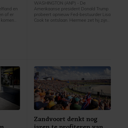
WASHINGTON (ANP) - De
fland en
Amerikaanse president Donald Trump
n of er
probeert opnieuw Fed-bestuurder Lisa
n komen
Cook te ontslaan. Hiermee zet hij zijn
tuinders.
aanvallen op de onafhankelijkheid van
waterschap
de centrale bank door, schrijft
ie
persbureau Reuters op basis van een
oken, die
deze week door het Witte Huis
en
verstuurde brief. In juni weigerde het
water van
Hooggerechtshof Trump nog de
wagens
toestemming om Cook uit haar functie
te zetten.
Zandvoort denkt nog
en
jaren te profiteren van