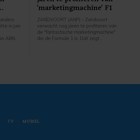
'marketingmachine' F1
anders
ZANDVOORT (ANP) - Zandvoort
te in juni
verwacht nog jaren te profiteren van
de "fantastische marketingmachine"
van ABN
die de Formule 1 is. Dat zegt
voorzitter Tom van der Veen van
nten
ondernemerskoepel Ondernemers
 de bank
Belangen Zandvoort in aanloop naar
 vooral
de voorlopig laatste editie van de
Dutch Grand Prix over twee weken.
"Dat gemis valt niet volledig op te
vangen. Er zou heel veel geld in
moeten als we de hele wereld willen
blijven bereiken."
TV
MOBIEL