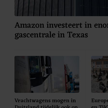
Amazon investeert in en
gascentrale in Texas
Vrachtwagens mogen in
Europe
Duitsland tijdelijk ook op
en Ti