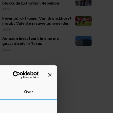
blokkade Extinction Rebellion
14:52
Feyenoord-trainer Van Bronckhorst
maakt Valente nieuwe aanvoerder
14:31
Amazon investeert in enorme
gascentrale in Texas
14:28
Over