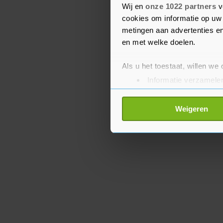
meesten kwamen uit de 
Wij en
onze 1022 partners
v
cookies om informatie op uw 
Jersey en North Carolina
metingen aan advertenties en
en met welke doelen.
Als u het toestaat, willen we
Informatie verzamelen
Uw apparaat identific
Lees meer over hoe uw perso
Weigeren
toestemming op elk moment wi
Met cookies werkt onze websi
ons cookiebeleid bekijken en 