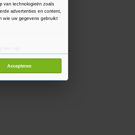
p van technologieën zoals
erde advertenties en content,
en wie uw gegevens gebruikt
g kan zijn
erprinting)
t
detailgedeelte
in. U kunt uw
Accepteren
p onze cookiepagina kun je