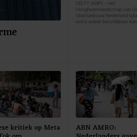
DELFT (ANP) - Het
Hoogheemraadschap van Del
Glastuinbouw Nederland kijke
extra water beschikbaar ka
orme
voor met droogte kampende 
In een gesprek tussen het 
en de sector zijn zaterdag dr
mogelijke oplossingen bespr
zullen worden onderzocht. E
daarvan is zoet oppervlakte
buiten het gebied met tank
aanvoeren.
se kritiek op Meta
ABN AMRO:
kTok om
Nederlanders gav