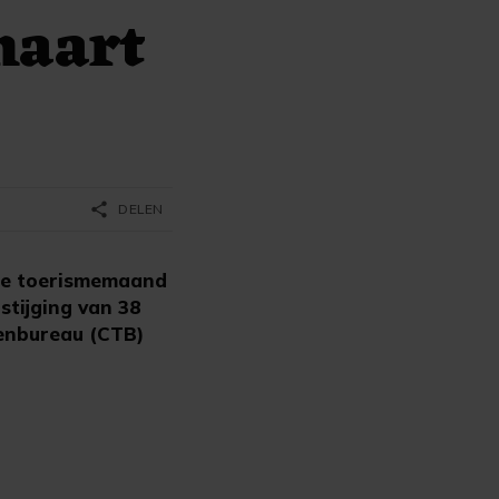
maart
share
DELEN
te toerismemaand
stijging van 38
tenbureau (CTB)