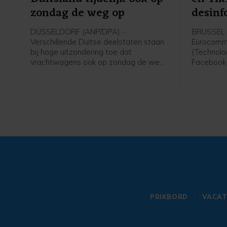
zondag de weg op
desinf
DÜSSELDORF (ANP/DPA) -
BRUSSEL 
Verschillende Duitse deelstaten staan
Eurocommi
bij hoge uitzondering toe dat
(Technolo
vrachtwagens ook op zondag de weg
Facebook
op mogen in verband met de lage
TikTok be
waterstanden in de Rijn. Hiermee
desinform
moet worden voorkomen dat de
migratiecr
bevoorradingsketens vastlopen nu de
gesprek m
binnenvaart wordt beperkt.
gepleit vo
socialemed
PRIKBORD
VACAT