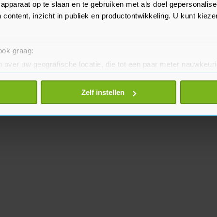
apparaat op te slaan en te gebruiken met als doel gepersonalise
 content, inzicht in publiek en productontwikkeling. U kunt kiez
 ook graag:
 over uw geografische locatie, die tot een paar meter nauwkeuri
eren door het actief te scannen op specifieke eigenschappen (fing
onlijke gegevens worden verwerkt en stel uw voorkeuren in he
Zelf instellen
jzigen of intrekken in de Cookieverklaring.
te beter en wordt jouw bezoek makkelijker en persoonlijker. O
je gemaakte keuze altijd wijzigen of intrekken.