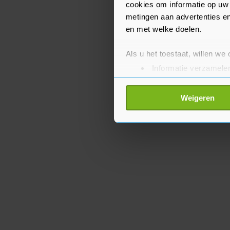
cookies om informatie op uw 
metingen aan advertenties en
en met welke doelen.
Als u het toestaat, willen we
Informatie verzamelen
Uw apparaat identific
Lees meer over hoe uw perso
Weigeren
toestemming op elk moment wi
Met cookies werkt onze websi
ons cookiebeleid bekijken en 