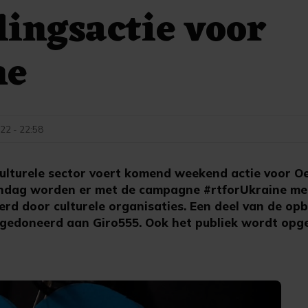
ingsactie voor
ne
22 - 22:58
lturele sector voert komend weekend actie voor Oe
zondag worden er met de campagne #rtforUkraine m
erd door culturele organisaties. Een deel van de op
t gedoneerd aan Giro555. Ook het publiek wordt opg