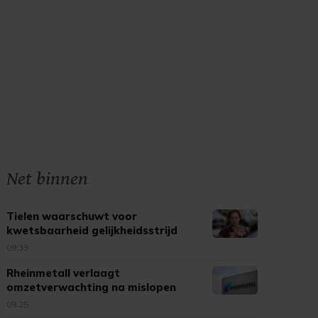
Net binnen
Tielen waarschuwt voor
kwetsbaarheid gelijkheidsstrijd
09:33
Rheinmetall verlaagt
omzetverwachting na mislopen
bouw fregatten
09:25