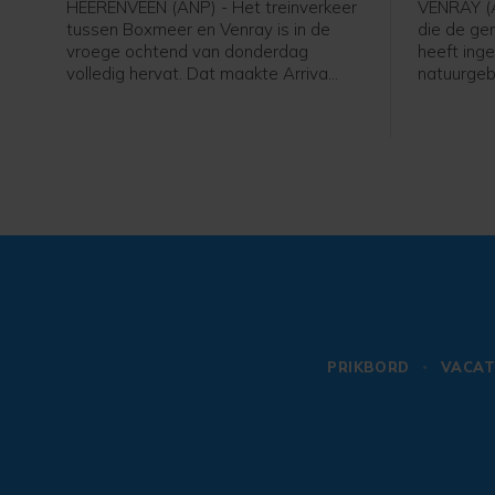
HEERENVEEN (ANP) - Het treinverkeer
VENRAY (
tussen Boxmeer en Venray is in de
die de ge
vroege ochtend van donderdag
heeft ing
volledig hervat. Dat maakte Arriva
natuurgeb
bekend.
tot zeker
kracht. D
de Noord
weten.
PRIKBORD
VACAT