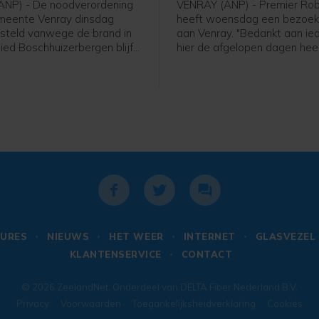
ANP) - De noodverordening
VENRAY (ANP) - Premier Rob
meente Venray dinsdag
heeft woensdag een bezoek
esteld vanwege de brand in
aan Venray. "Bedankt aan ie
ied Boschhuizerbergen blijft
hier de afgelopen dagen hee
 donderdag 10.00 uur van
heeft staan zwoegen en werk
at laat een woordvoerder van
hij.
-Limburgse gemeente
URES
NIEUWS
HET WEER
INTERNET
GLASVEZEL
KLANTENSERVICE
CONTACT
© 2026
ZeelandNet
. Onderdeel van
DELTA Fiber Nederland B.V.
Privacy
Voorwaarden
Toegankelijksheidverklaring
Cookies