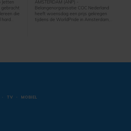
 Jetten
AMSTERDAM (ANP) -
 gebracht
Belangenorganisatie COC Nederland
dereen die
heeft woensdag een prijs gekregen
l hard
tijdens de WorldPride in Amsterdam,
en", zei
een internationaal evenement voor
lhbtqia'ers. COC ontving een
International Pride Award, als
"voorvechter van gelijkheid" voor
queer personen. De award wordt
toegekend door VN-organisatie UNDP
en lhbti-organisatie ILGA World.
TV
MOBIEL