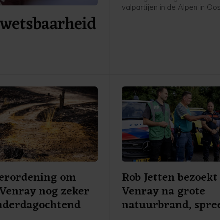
valpartijen in de Alpen in Oos
kwetsbaarheid
Met helikopters werden ze n
ziekenhuizen gebracht, meld
Oostenrijkse politie donderd
erordening om
Rob Jetten bezoekt
Venray nog zeker
Venray na grote
onderdagochtend
natuurbrand, spre
dank uit