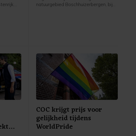
tenrijk.
natuurgebied Boschhuizerbergen, bij
aar
Oostrum en Venray. Dat meldt de
t de
veiligheidsregio. In het gebied brak
ag.
deze week een grote natuurbrand uit.
Op woensdagmiddag werd gemeld
dat de brand onder controle was.
COC krijgt prijs voor
gelijkheid tijdens
ekt
WorldPride