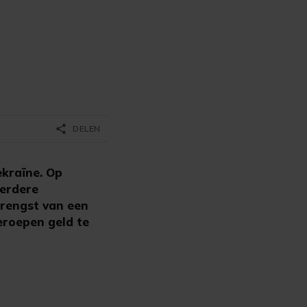
share
DELEN
kraïne. Op
eerdere
brengst van een
eroepen geld te