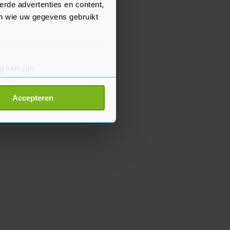
erde advertenties en content,
en wie uw gegevens gebruikt
g kan zijn
erprinting)
t
detailgedeelte
in. U kunt uw
Accepteren
p onze cookiepagina kun je