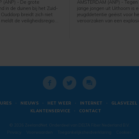
(ANP) - De grote
AMSTERDAM (ANP) - Tegen 
d in de duinen bij het Zuid-
jarige jongen uit Uithoorn is 
 Ouddorp breidt zich niet
jeugddetentie geëist voor h
, meldt de veiligheidsregio.
veroorzaken van een explosie
hte stoplijnen houden de
Atrium, een kantoorgebouw 
ing van het vuur tegen. De
Zuidas in Amsterdam. De ex
 maakt stoplijnen door met
was in de nacht van 15 op 1
sproeiers een strook
g nat te maken.
URES
NIEUWS
HET WEER
INTERNET
GLASVEZEL
KLANTENSERVICE
CONTACT
© 2026
ZeelandNet
. Onderdeel van
DELTA Fiber Nederland B.V.
Privacy
Voorwaarden
Toegankelijksheidverklaring
Cookies