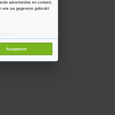
erde advertenties en content,
en wie uw gegevens gebruikt
g kan zijn
erprinting)
t
detailgedeelte
in. U kunt uw
Accepteren
p onze cookiepagina kun je