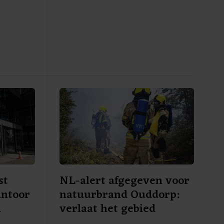
eidsregio
donderdag op vrijdag blijft nog een
aantal brandweervoertuigen ter
plaatse om eventueel oplaaiende
vuurhaarden te blussen.
Vrijdagochtend gaat het waterschap
het gebied verder "strippen" om vuur
dat mogelijk nog in de grond zit te
doven.
st
NL-alert afgegeven voor
antoor
natuurbrand Ouddorp:
m
verlaat het gebied