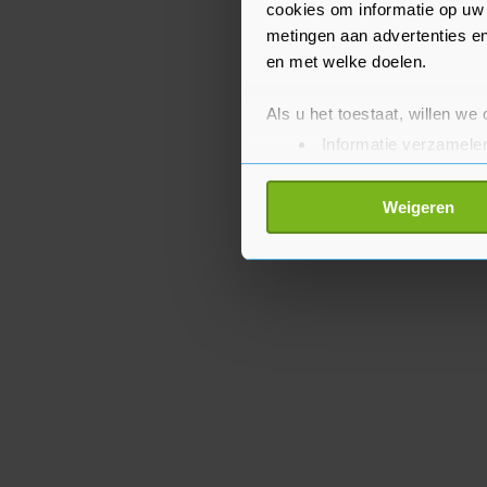
cookies om informatie op uw 
metingen aan advertenties en
en met welke doelen.
Als u het toestaat, willen we
Informatie verzamelen
Uw apparaat identific
Lees meer over hoe uw perso
Weigeren
toestemming op elk moment wi
Met cookies werkt onze websi
ons cookiebeleid bekijken en 