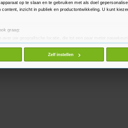
apparaat op te slaan en te gebruiken met als doel gepersonalise
 content, inzicht in publiek en productontwikkeling. U kunt kiez
 ook graag:
 over uw geografische locatie, die tot een paar meter nauwkeuri
eren door het actief te scannen op specifieke eigenschappen (fing
onlijke gegevens worden verwerkt en stel uw voorkeuren in he
Zelf instellen
jzigen of intrekken in de Cookieverklaring.
te beter en wordt jouw bezoek makkelijker en persoonlijker. O
je gemaakte keuze altijd wijzigen of intrekken.