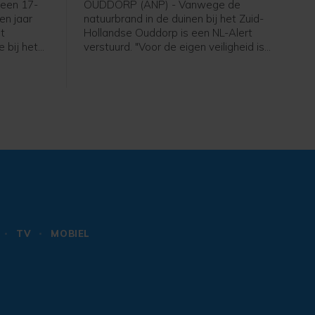
een 17-
OUDDORP (ANP) - Vanwege de
een jaar
natuurbrand in de duinen bij het Zuid-
et
Hollandse Ouddorp is een NL-Alert
 bij het
verstuurd. "Voor de eigen veiligheid is
aan de
het belangrijk om het gebied te
plosie
verlaten en uit de rook te blijven",
6 maart.
meldt de veiligheidsregio.
TV
MOBIEL