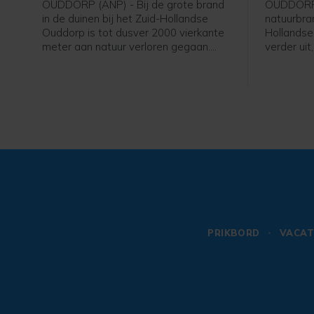
OUDDORP (ANP) - Bij de grote brand
OUDDORP 
in de duinen bij het Zuid-Hollandse
natuurbran
Ouddorp is tot dusver 2000 vierkante
Hollandse
meter aan natuur verloren gegaan.
verder uit
Dat meldt een woordvoerder van de
Aangebrac
veiligheidsregio. De brand ontstond
verspreid
donderdagmiddag en verspreidt zich
brandweer
sinds donderdagavond niet verder,
speciale 
maar is nog niet onder controle.
begroeiin
PRIKBORD
VACAT