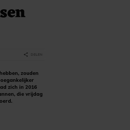
nsen
share
DELEN
 hebben, zouden
oegankelijker
ad zich in 2016
nnen, die vrijdag
oerd.