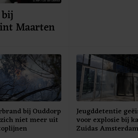
woordvoerder van de Veiligh
bij
Rijnmond weten.
Sint Maarten
rbrand bij Ouddorp
Jeugddetentie geëi
 zich niet meer uit
voor explosie bij k
toplijnen
Zuidas Amsterda