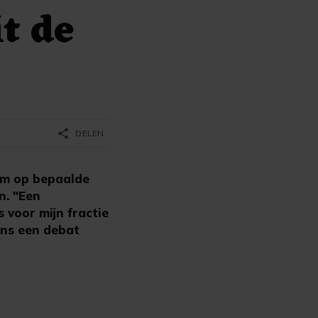
t de
share
DELEN
om op bepaalde
n. "Een
 voor mijn fractie
ens een debat