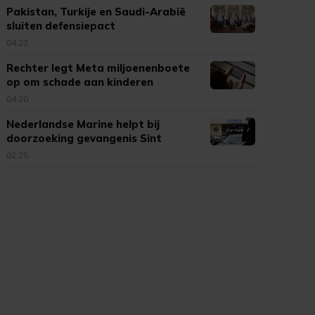
Pakistan, Turkije en Saudi-Arabië
sluiten defensiepact
04:23
Rechter legt Meta miljoenenboete
op om schade aan kinderen
04:20
Nederlandse Marine helpt bij
doorzoeking gevangenis Sint
Maarten
02:25