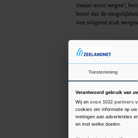
zwaar moet wegen", beto
beter dat de mogelijkhei
een volgend stuk wetgev
Effectief
De ChristenUnie vindt d
onder de huidige omsta
effectief is. Dat komt v
Toestemming
ziekmakende omikronvar
vaccinatiegraad. "Natuur
Verantwoord gebruik van u
een nieuwe 'variant of co
Wij en
onze 1022 partners
v
volgens haar opnieuw n
cookies om informatie op uw 
en moet ook gekeken wo
metingen aan advertenties en
wel proportioneel is. Ze
en met welke doelen.
wanneer de mogelijkheid