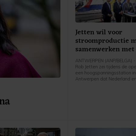
Jetten wil voor
stroomproductie 
samenwerken met 
ANTWERPEN (ANP/BELGA) - 
Rob Jetten zei tijdens de op
een hoogspanningsstation in
Antwerpen dat Nederland en
meer moeten samenwerken 
stroomproductie. Het gaat 
 na
Jetten onder meer over wate
kern- en windenergie.