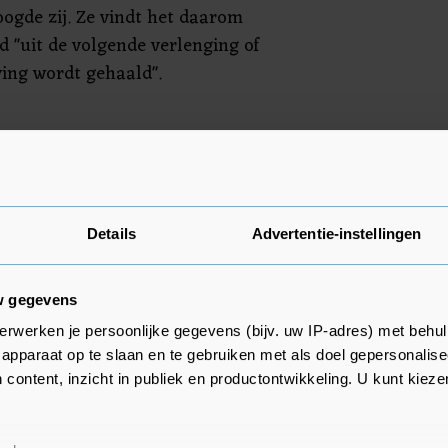
ogde zij. Ze vindt het daarom
d "uit de volgende verlenging of
ing wordt gehaald".
at het coronatoegangsbewijs
ndigheden niet aantoonbaar
olgens haar door de minder
Details
Advertentie-instellingen
iant en de huidige
lijk kan dat veranderen als er
w gegevens
ncern' is", zei ze erbij. Dan kan
erwerken je persoonlijke gegevens (bijv. uw IP-adres) met behul
aar wetgeving gekeken worden,
apparaat op te slaan en te gebruiken met als doel gepersonalise
rden of het dan grondwettelijk
 content, inzicht in publiek en productontwikkeling. U kunt kiez
 vroeg de minister uit te leggen
 wel uit de wet kan als dat nu