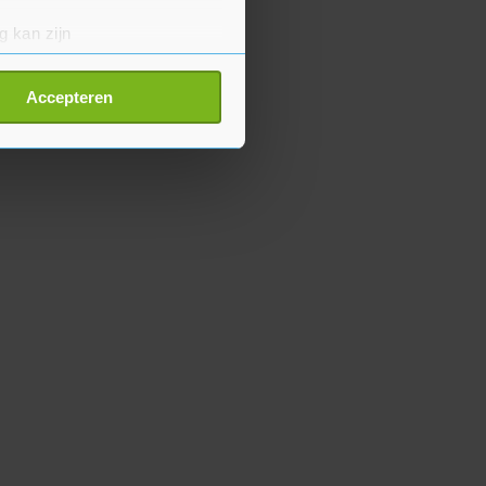
g kan zijn
erprinting)
t
detailgedeelte
in. U kunt uw
Accepteren
p onze cookiepagina kun je