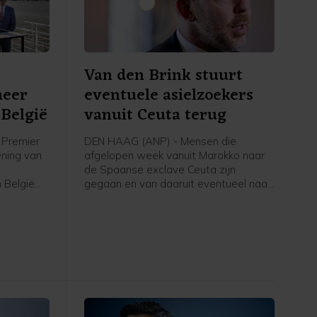
Van den Brink stuurt
meer
eventuele asielzoekers
België
vanuit Ceuta terug
Premier
DEN HAAG (ANP) - Mensen die
ening van
afgelopen week vanuit Marokko naar
de Spaanse exclave Ceuta zijn
 België
gegaan en van daaruit eventueel naar
voor
Nederland komen om asiel aan te
volgens
vragen, worden teruggestuurd naar
rstof,
Spanje, schrijft asielminister Bart van
den Brink in een brief aan de Tweede
Kamer. Volgens de CDA-minister is er
voor zover bekend niemand vanuit
Ceuta doorgereisd naar Spanje of een
ander land.