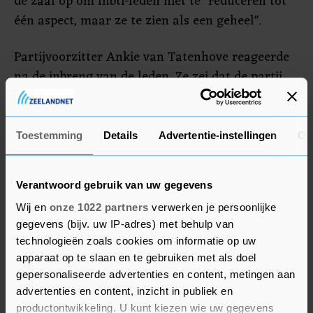
de zaal op om lhbti-leden niet te "reduceren tot
één aspect, maar ze te zien als een geheel".
Partijvoorzitter Ankie van Tatenhove reageerde
na de inbreng van de leden. Ze zei dat de partij
over het thema in gesprek moet blijven. "We
moeten elkaar vinden en vasthouden." De partij
is volgens haar een unie van christenen met
Toestemming
Details
Advertentie-instellingen
Ov
andere achtergronden die dezelfde bijbel heeft,
maar deze niet altijd op precies dezelfde manier
Verantwoord gebruik van uw gegevens
uitlegt.
Wij en
onze 1022 partners
verwerken je persoonlijke
gegevens (bijv. uw IP-adres) met behulp van
technologieën zoals cookies om informatie op uw
apparaat op te slaan en te gebruiken met als doel
gepersonaliseerde advertenties en content, metingen aan
advertenties en content, inzicht in publiek en
productontwikkeling. U kunt kiezen wie uw gegevens