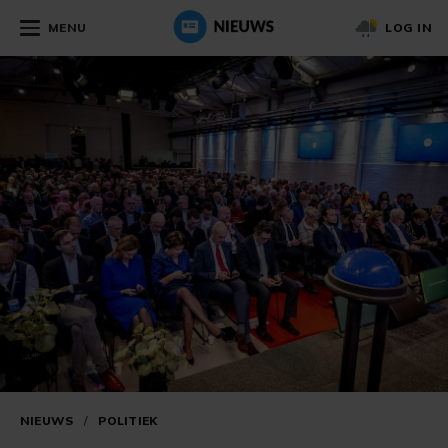
MENU
LOG IN
NIEUWS
/
POLITIEK