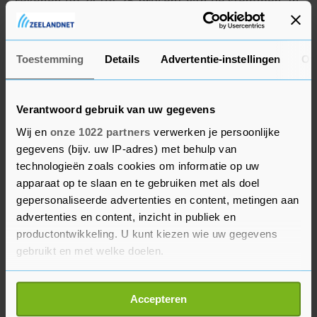
rekenen op 24 tot 25 procent van de stemmen. In
2017 behaalde de conservatieve unie nog 32
procent.
Toestemming
Details
Advertentie-instellingen
Ov
Verantwoord gebruik van uw gegevens
Wij en
onze 1022 partners
verwerken je persoonlijke
gegevens (bijv. uw IP-adres) met behulp van
technologieën zoals cookies om informatie op uw
apparaat op te slaan en te gebruiken met als doel
gepersonaliseerde advertenties en content, metingen aan
advertenties en content, inzicht in publiek en
productontwikkeling. U kunt kiezen wie uw gegevens
gebruikt en met welke doelen.
Als u het toestaat, willen we ook graag:
Accepteren
Informatie verzamelen over uw geografische