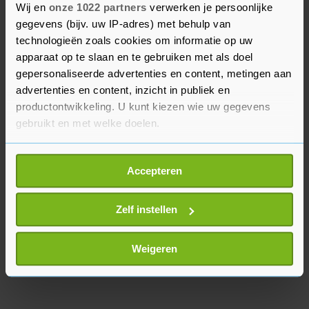
alleen maar duurder worden, terwijl er de
Wij en
onze 1022 partners
verwerken je persoonlijke
gegevens (bijv. uw IP-adres) met behulp van
afgelopen decennia steeds meer crematoria zijn
technologieën zoals cookies om informatie op uw
bijgekomen in Nederland. Hij vermoedt dat in
apparaat op te slaan en te gebruiken met als doel
sommige regio's weinig prijsconcurrentie bestaat,
gepersonaliseerde advertenties en content, metingen aan
omdat vrijwel alle crematoria in handen zijn van
advertenties en content, inzicht in publiek en
dezelfde organisatie.
productontwikkeling. U kunt kiezen wie uw gegevens
gebruikt en met welke doelen.
Als u het toestaat, willen we ook graag:
Accepteren
Informatie verzamelen over uw geografische
locatie, die tot een paar meter nauwkeurig kan zijn
Uw apparaat identificeren door het actief te
Zelf instellen
scannen op specifieke eigenschappen (fingerprinting)
Lees meer over hoe uw persoonlijke gegevens worden
Weigeren
verwerkt en stel uw voorkeuren in het
detailgedeelte
in.
U kunt uw toestemming op elk moment wijzigen of
intrekken in de Cookieverklaring.