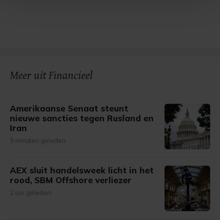
Met cookies werkt onze website beter en wordt jouw
bezoek makkelijker en persoonlijker. Op
onze cookiepagina kun je ons cookiebeleid bekijken en je
gemaakte keuze altijd wijzigen of intrekken.
Meer uit Financieel
Amerikaanse Senaat steunt
nieuwe sancties tegen Rusland en
Iran
9 minuten geleden
AEX sluit handelsweek licht in het
rood, SBM Offshore verliezer
2 uur geleden