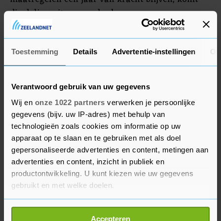
die daling uit op een derde.
Herstel
Toestemming
Details
Advertentie-instellingen
Ov
Na 2020 voorziet het KiM een geleidelijk herstel
van het wegverkeer. Bij het vrachtverkeer kan
Verantwoord gebruik van uw gegevens
dat langer op zich laten wachten, als de
Wij en
onze 1022 partners
verwerken je persoonlijke
beperkingen nog het hele jaar duren en een diepe
gegevens (bijv. uw IP-adres) met behulp van
recessie volgt. In dat geval moet rekening worden
technologieën zoals cookies om informatie op uw
gehouden met een krimp van het vrachtverkeer
apparaat op te slaan en te gebruiken met als doel
van 5 procent tussen nu en 2025.
gepersonaliseerde advertenties en content, metingen aan
advertenties en content, inzicht in publiek en
Het KiM brengt wel in herinnering dat de
productontwikkeling. U kunt kiezen wie uw gegevens
scenario's die het CPB beschrijft met veel
gebruikt en met welke doelen.
onzekerheid zijn omgeven, en dat dit dus ook
Als u het toestaat, willen we ook graag:
geldt voor de eigen prognoses. Ook is onbekend
Accepteren