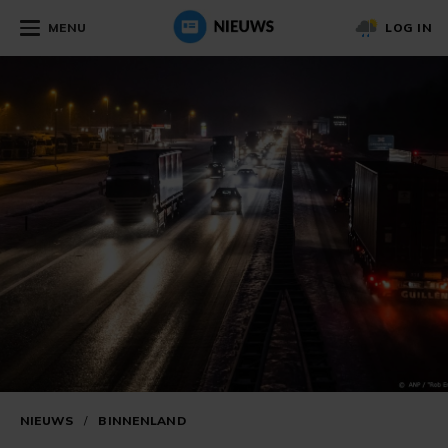
MENU
LOG IN
NIEUWS
/
BINNENLAND