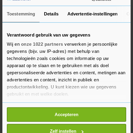
kleinere fondsen Nedap en TKH komen in
Amsterdam met een tussentijdse update. Buiten
Toestemming
Details
Advertentie-instellingen
Ov
Nederland opent H&M de boeken, net als
softwarebedrijf Oracle.
Verantwoord gebruik van uw gegevens
De Europese beurzen eindigden vrijdag
Wij en
onze 1022 partners
verwerken je persoonlijke
overwegend met winst. De AEX-index sloot op
gegevens (bijv. uw IP-adres) met behulp van
technologieën zoals cookies om informatie op uw
545,16 punten, een plus van 0,9 procent. De
apparaat op te slaan en te gebruiken met als doel
MidKap dikte 0,5 procent aan tot 724,61 punten.
gepersonaliseerde advertenties en content, metingen aan
Parijs en Londen klom 0,5 procent. Frankfurt
advertenties en content, inzicht in publiek en
ging met een verlies van 0,2 procent de handel
productontwikkeling. U kunt kiezen wie uw gegevens
uit. In de VS won de Dow-Jonesindex 1,9 procent
gebruikt en met welke doelen.
en sloot op 25.605,54 punten. De brede S&P 500
Als u het toestaat, willen we ook graag:
steeg 1,3 procent tot 3041,31 punten en
Accepteren
Informatie verzamelen over uw geografische
technologiebeurs Nasdaq ging 1 procent omhoog
locatie, die tot een paar meter nauwkeurig kan zijn
tot 9588,81 punten.
Uw apparaat identificeren door het actief te
Zelf instellen