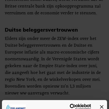
Britse centrale bank zijn opkoopprogramma zal
verruimen om de economie verder te steunen.
Duitse beleggersvertrouwen
Elders zijn onder meer de ZEW-index over het
Duitse beleggersvertrouwen en de Duitse en
Europese inflatie als macro-economische cijfers
noemenswaardig. In de Verenigde Staten wordt
gekeken naar de Empire State-index over juni,
die aangeeft hoe het gaat met de industrie in de
regio New York, en de winkelverkopen over mei.
Bovendien worden opnieuw zo'n 1,3 miljoen
nieuwe ww-aanvragen verwacht.
Op bedrijvengebied is het rustig deze week. De