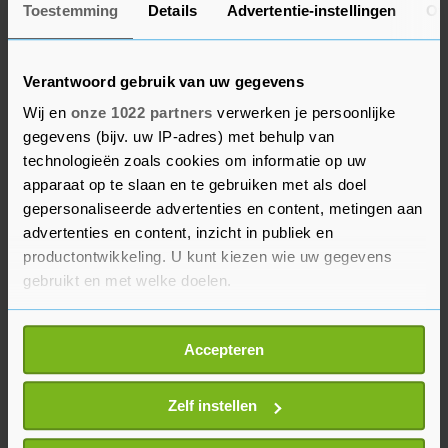
Toestemming
Details
Advertentie-instellingen
Ov
afgeleverd, maakt de ervaring volgens hem extra
bijzonder.
Verantwoord gebruik van uw gegevens
De Britten hebben al eerder ladingen vaccins
Wij en
onze 1022 partners
verwerken je persoonlijke
naar afgelegen plaatsen gestuurd. Het Britse
gegevens (bijv. uw IP-adres) met behulp van
ministerie van Buitenlandse Zaken heeft daar
technologieën zoals cookies om informatie op uw
volgens de omroep de organisatie Crown Agents
apparaat op te slaan en te gebruiken met als doel
gepersonaliseerde advertenties en content, metingen aan
voor ingeschakeld. Topman Fergus Drake
advertenties en content, inzicht in publiek en
vertelde dat soms vier of vijf verschillende
productontwikkeling. U kunt kiezen wie uw gegevens
vervoersmiddelen worden gebruikt om vaccins
gebruikt en met welke doelen.
naar hun bestemming te brengen. Zo moest een
speciale boot worden ingezet om 47 mensen te
Als u het toestaat, willen we ook graag:
Accepteren
vaccineren op de Pitcairneilanden.
Informatie verzamelen over uw geografische
locatie, die tot een paar meter nauwkeurig kan zijn
Uw apparaat identificeren door het actief te
Zelf instellen
scannen op specifieke eigenschappen (fingerprinting)