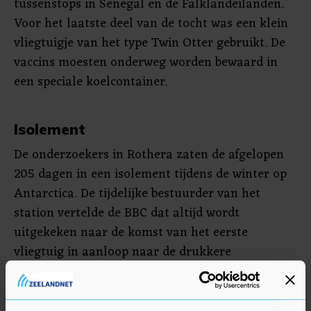
tussenstops in Senegal en de Falklandeilanden.
Voor het laatste deel van de tocht was een klein
vliegtuigje van het type Twin Otter gebruikt. De
vaccins moesten onderweg worden bewaard in
een speciale koelcontainer.
Isolement
De onderzoekers in Rothera zaten de afgelopen
205 dagen in een isolement tijdens de winter op
Antarctica. De tijdelijke bestuurder van het
station vertelde de BBC dat altijd wordt
uitgekeken naar de komst van het eerste
vliegtuig in aanloop naar de drukkere
zomermaanden op het continent. Onderzoekers
krijgen dan voor het eerst in tijden weer post en
vers fruit. Dat nu ook coronavaccins zijn