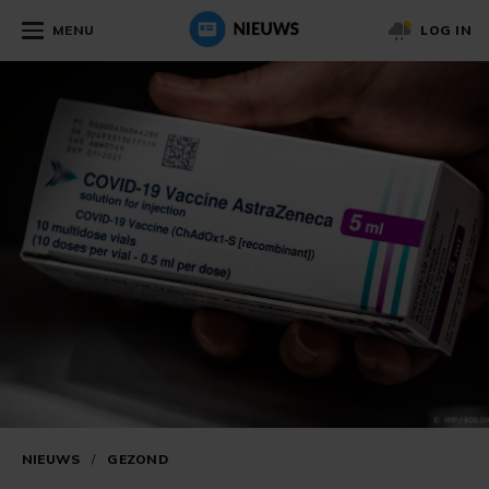
MENU
LOG IN
NIEUWS
/
GEZOND