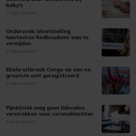
baby's
3 dagen geleden
Onderzoek: blootstelling
hantavirus Radboudumc was te
vermijden
6 dagen geleden
Ebola-uitbraak Congo op een na
grootste ooit geregistreerd
6 dagen geleden
Pijnkliniek mag geen lidocaïne
verstrekken voor coronaklachten
1 week geleden