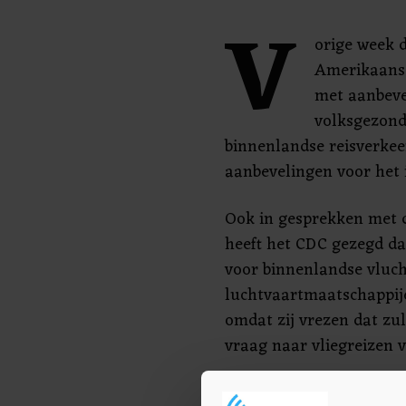
V
orige week d
Amerikaans
met aanbeve
volksgezond
binnenlandse reisverkee
aanbevelingen voor het 
Ook in gesprekken met 
heeft het CDC gezegd dat
voor binnenlandse vluc
luchtvaartmaatschappij
omdat zij vrezen dat zu
vraag naar vliegreizen 
Zondag meldde het CDC d