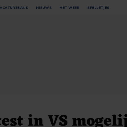
ACATUREBANK
NIEUWS
HET WEER
SPELLETJES
est in VS mogeli