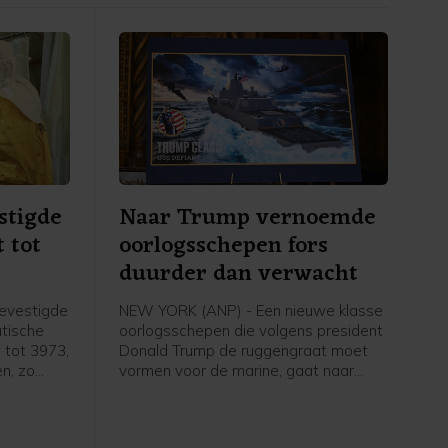
stigde
Naar Trump vernoemde
t tot
oorlogsschepen fors
duurder dan verwacht
evestigde
NEW YORK (ANP) - Een nieuwe klasse
atische
oorlogsschepen die volgens president
 tot 3973,
Donald Trump de ruggengraat moet
n, zo
vormen voor de marine, gaat naar
verwachting minstens 50 procent
meer kosten dan eerdere schattingen,
zo staat in een woensdag