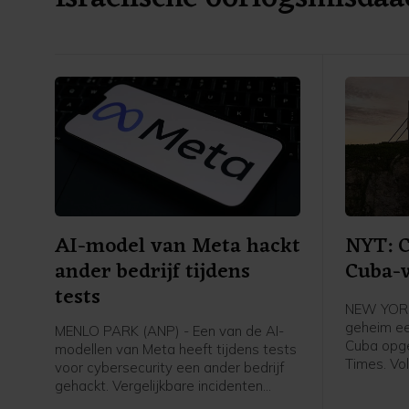
AI-model van Meta hackt
NYT: C
ander bedrijf tijdens
Cuba-
tests
NEW YORK 
geheim ee
MENLO PARK (ANP) - Een van de AI-
Cuba opge
modellen van Meta heeft tijdens tests
Times. Vol
voor cybersecurity een ander bedrijf
van de gr
gehackt. Vergelijkbare incidenten
Cubaanse 
kwamen ook al voor bij AI-modellen