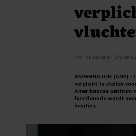
verplic
vlucht
ANP
in Buitenland
27 januari 
•
WASHINGTON (ANP) - D
verplicht te stellen vo
Amerikaanse centrum vo
functionaris wordt mom
locaties.