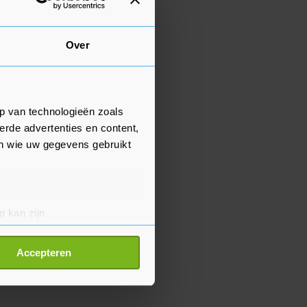
Over
p van technologieën zoals
erde advertenties en content,
en wie uw gegevens gebruikt
g kan zijn
erprinting)
t
detailgedeelte
in. U kunt uw
Accepteren
p onze cookiepagina kun je