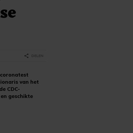
dse
share
DELEN
coronatest
tionaris van het
 de CDC-
 en geschikte