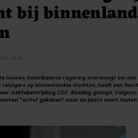
ht bij binnenlan
en
2021 - 03:18
e nieuwe Amerikaanse regering overweegt om een 
or reizigers op binnenlandse vluchten, heeft een func
or ziektebestrijding CDC dinsdag gezegd. Volgens
enteel "actief gekeken" naar de juiste soort testen