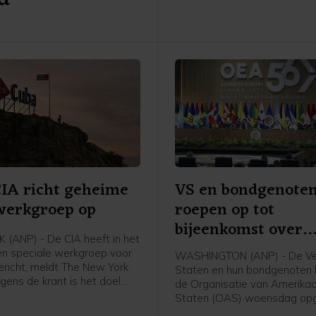
IA richt geheime
VS en bondgenote
werkgroep op
roepen op tot
bijeenkomst over
(ANP) - De CIA heeft in het
Nicaragua
n speciale werkgroep voor
WASHINGTON (ANP) - De Ve
richt, meldt The New York
Staten en hun bondgenoten
gens de krant is het doel
de Organisatie van Amerika
oep druk uitoefenen op de
Staten (OAS) woensdag op
regering, om zo
om bijeen te komen om moge