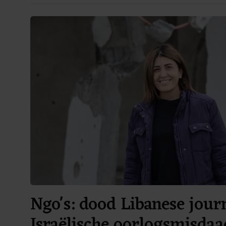
Ngo's: dood Libanese journ
Israëlische oorlogsmisdaa