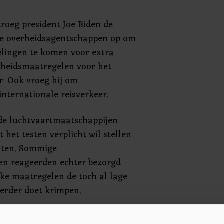
roeg president Joe Biden de
e overheidsagentschappen op om
lingen te komen voor extra
heidsmaatregelen voor het
r. Ook vroeg hij om
internationale reisverkeer.
de luchtvaartmaatschappijen
 het testen verplicht wil stellen
hten. Sommige
en reageerden echter bezorgd
lke maatregelen de toch al lage
verder doet krimpen.
at het bij buitenlandse reizigers