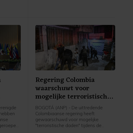
gepubliceerd overheidsrapport.
n
Regering Colombia
waarschuwt voor
mogelijke terroristische
daden
renigde
BOGOTÁ (ANP) - De uittredende
 hebben
Colombiaanse regering heeft
anse
gewaarschuwd voor mogelijke
geroepen
"terroristische daden" tijdens de
lijke
beëdigingsceremonie van de nieuwe