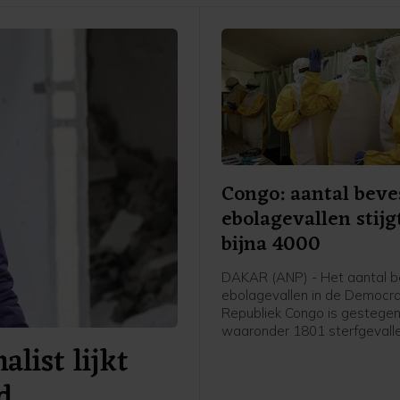
Congo: aantal beve
ebolagevallen stijg
bijna 4000
DAKAR (ANP) - Het aantal b
ebolagevallen in de Democr
Republiek Congo is gestegen
waaronder 1801 sterfgevalle
alist lijkt
bleek woensdag uit
overheidsgegevens.
d