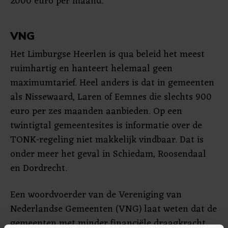
2000 euro per maand.
VNG
Het Limburgse Heerlen is qua beleid het meest
ruimhartig en hanteert helemaal geen
maximumtarief. Heel anders is dat in gemeenten
als Nissewaard, Laren of Eemnes die slechts 900
euro per zes maanden aanbieden. Op een
twintigtal gemeentesites is informatie over de
TONK-regeling niet makkelijk vindbaar. Dat is
onder meer het geval in Schiedam, Roosendaal
en Dordrecht.
Een woordvoerder van de Vereniging van
Nederlandse Gemeenten (VNG) laat weten dat de
gemeenten met minder financiële draagkracht