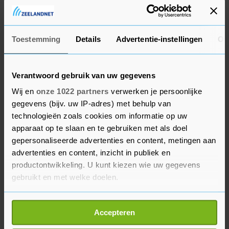
voorzichtig waren bij het vaststellen van het
beleid. Toen halverwege maart bleek dat de
overheid het eerder toegezegde bedrag van 130
Toestemming
Details
Advertentie-instellingen
Ov
miljoen euro zou verdubbelen, werd door
sommige gemeenten het maximale bedrag
Verantwoord gebruik van uw gegevens
enigszins naar boven bijgesteld. Volgens
Wij en
onze 1022 partners
verwerken je persoonlijke
hoogleraar ruimtelijke econometrie Paul Elhorst
gegevens (bijv. uw IP-adres) met behulp van
van de Rijksuniversiteit Groningen kan het beleid
technologieën zoals cookies om informatie op uw
omtrent de TONK-regeling ook afhangen van de
apparaat op te slaan en te gebruiken met als doel
politieke samenstelling van de colleges van
gepersonaliseerde advertenties en content, metingen aan
burgemeester en wethouders.
advertenties en content, inzicht in publiek en
productontwikkeling. U kunt kiezen wie uw gegevens
Begin april bleek dat de TONK-regeling veel
gebruikt en met welke doelen.
minder werd aangevraagd dan werd verwacht.
Als u het toestaat, willen we ook graag:
Een woordvoerder van het ministerie van Sociale
Accepteren
Informatie verzamelen over uw geografische
Zaken en Werkgelegenheid (SZW) zegt dat "de
locatie, die tot een paar meter nauwkeurig kan zijn