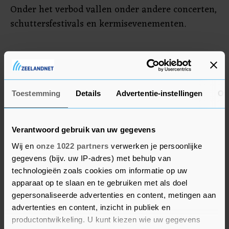
Onder het verbod vallen onder andere concerten,
schuttersfestivals en kermisevenementen.
Overeenstemming
Duitsland zal de beperkingen in "kleine stapjes"
moeten versoepelen, zei Merkel.
Toestemming
Details
Advertentie-instellingen
Ov
Overeenstemming is er over een geleidelijke
hervatting van de schoolactiviteiten vanaf 4 mei,
Verantwoord gebruik van uw gegevens
te beginnen met de laatste klassen, die het
komende jaar examens moeten afleggen.
Wij en
onze 1022 partners
verwerken je persoonlijke
gegevens (bijv. uw IP-adres) met behulp van
technologieën zoals cookies om informatie op uw
Veel landen hebben strenge maatregelen
apparaat op te slaan en te gebruiken met als doel
afgekondigd om verspreiding van het virus tegen
gepersonaliseerde advertenties en content, metingen aan
te gaan. Italië heeft de meeste
advertenties en content, inzicht in publiek en
lockdownmaatregelen al verlengd tot 3 mei en
productontwikkeling. U kunt kiezen wie uw gegevens