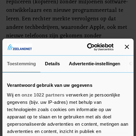
repliceren (kopiëren) zonder miljoenen software-
ontwikkelaars een nieuwe programmeertaal te
leren. Een rechter merkte vervolgens op dat
andere techbedrijven, waaronder Apple, ook met
nieuwe telefoons zijn gekomen zonder
kopieergedrag.
De zaak wordt op de voet gevolgd door de
Toestemming
Details
Advertentie-instellingen
Ov
techsector. Een uitspraak in het voordeel van
Oracle zou een gigantische impact kunnen
hebben op softwareontwikkeling in de toekomst
Verantwoord gebruik van uw gegevens
én het verleden.
Wij en
onze 1022 partners
verwerken je persoonlijke
gegevens (bijv. uw IP-adres) met behulp van
technologieën zoals cookies om informatie op uw
apparaat op te slaan en te gebruiken met als doel
gepersonaliseerde advertenties en content, metingen aan
advertenties en content, inzicht in publiek en