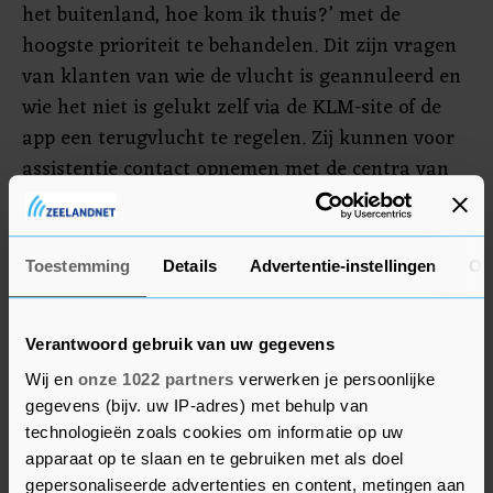
het buitenland, hoe kom ik thuis?’ met de
hoogste prioriteit te behandelen. Dit zijn vragen
van klanten van wie de vlucht is geannuleerd en
wie het niet is gelukt zelf via de KLM-site of de
app een terugvlucht te regelen. Zij kunnen voor
assistentie contact opnemen met de centra van
KLM.
Overige vragen beantwoordt KLM pas zodra de
Toestemming
Details
Advertentie-instellingen
Ov
prioriteitvragen zijn behandeld. Wie vragen heeft
over bijvoorbeeld het verkrijgen van vouchers of
het omboeken van vluchten zal hierdoor
Verantwoord gebruik van uw gegevens
mogelijk meerdere dagen op een antwoord
Wij en
onze 1022 partners
verwerken je persoonlijke
moeten wachten.
gegevens (bijv. uw IP-adres) met behulp van
technologieën zoals cookies om informatie op uw
apparaat op te slaan en te gebruiken met als doel
gepersonaliseerde advertenties en content, metingen aan