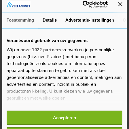
Verschillende aanbieders hebben inmiddels hun
advertenties aangepast, meldt de bond.
Toestemming
Details
Advertentie-instellingen
Ov
Verantwoord gebruik van uw gegevens
Wij en
onze 1022 partners
verwerken je persoonlijke
gegevens (bijv. uw IP-adres) met behulp van
technologieën zoals cookies om informatie op uw
apparaat op te slaan en te gebruiken met als doel
gepersonaliseerde advertenties en content, metingen aan
advertenties en content, inzicht in publiek en
productontwikkeling. U kunt kiezen wie uw gegevens
gebruikt en met welke doelen.
Als u het toestaat, willen we ook graag:
Accepteren
Informatie verzamelen over uw geografische
locatie, die tot een paar meter nauwkeurig kan zijn