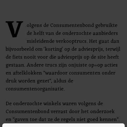
V
olgens de Consumentenbond gebruikte
de helft van de onderzochte aanbieders
misleidende verkooptrucs. Het gaat dan
bijvoorbeeld om 'korting' op de adviesprijs, terwijl
de fiets nooit voor die adviesprijs op de site heeft
gestaan. Andere trucs zijn onjuiste op=op acties
en aftelklokken "waardoor consumenten onder
druk worden gezet", aldus de
consumentenorganisatie.
De onderzochte winkels waren volgens de
Consumentenbond verrast door het onderzoek
en "gaven toe dat ze de regels niet goed kennen".