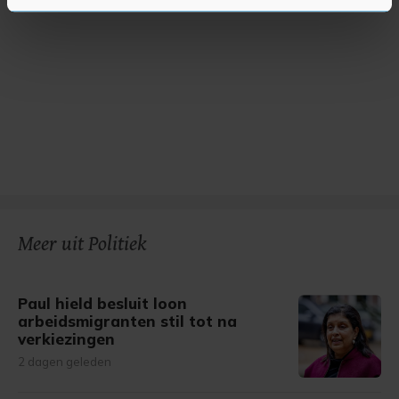
U kunt uw toestemming op elk moment wijzigen of
intrekken in de Cookieverklaring.
Met cookies werkt onze website beter en wordt jouw
bezoek makkelijker en persoonlijker. Op
onze cookiepagina kun je ons cookiebeleid bekijken en je
gemaakte keuze altijd wijzigen of intrekken.
Meer uit Politiek
Paul hield besluit loon
arbeidsmigranten stil tot na
verkiezingen
2 dagen geleden