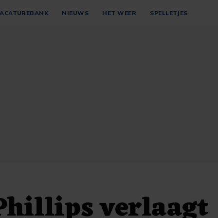
ACATUREBANK
NIEUWS
HET WEER
SPELLETJES
hillips verlaagt