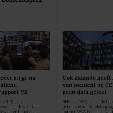
ook nog door het Huis van
Afgevaardigden worden aa
voordat die definitief in werk
Die behandeling kan mogelij
maand al plaatsvinden.
treet stijgt na
Ook Zalando heeft 
allend
van incident bij C
rapport VS
geen data gelekt
 (ANP) - De
BERLIJN (ANP) - Zalando heef
eurzen in New York zijn
gehad van het datalek bij log
et winsten begonnen.
partner CEVA Logistics. Dat 