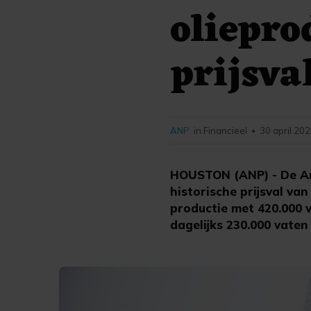
oliepro
prijsva
ANP
in Financieel
30 april 202
•
HOUSTON (ANP) - De Am
historische prijsval van
productie met 420.000 
dagelijks 230.000 vaten