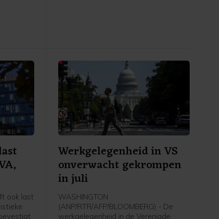
oliedienstverlener SBM Offshore een
ngenomen
negatieve uitschieter, na een dag
ing treedt.
eerder nog uitblinker te zijn geweest
k volgende
door sterke cijfers en verwachtingen.
Verder ging de aandacht van
beleggers onder meer uit naar het
belangrijke Amerikaanse
banenrapport, dat veel zwakker uitviel
dan verwacht.
last
Werkgelegenheid in VS
EVA,
onverwacht gekrompen
in juli
t ook last
WASHINGTON
istieke
(ANP/RTR/AFP/BLOOMBERG) - De
bevestigt
werkgelegenheid in de Verenigde