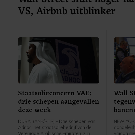
VS, Airbnb uitblinker
Staatsolieconcern VAE:
Wall S
drie schepen aangevallen
tegenv
deze week
banen
DUBAI (ANP/RTR) - Drie schepen van
NEW YORK
Adnoc, het staatsoliebedrijf van de
aandelenb
Verenigde Arabische Emiraten, zijn
vrijdag m