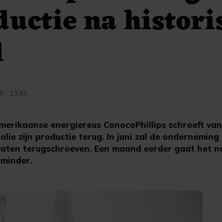
ductie na histori
l
0 - 13:43
erikaanse energiereus ConocoPhillips schroeft va
 olie zijn productie terug. In juni zal de onderneming
vaten terugschroeven. Een maand eerder gaat het n
 minder.