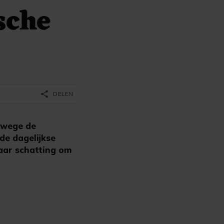
sche
share
DELEN
nwege de
 de dagelijkse
aar schatting om