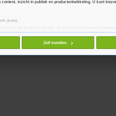
 content, inzicht in publiek en productontwikkeling. U kunt kiez
 ook graag:
 over uw geografische locatie, die tot een paar meter nauwkeuri
eren door het actief te scannen op specifieke eigenschappen (fing
onlijke gegevens worden verwerkt en stel uw voorkeuren in he
Zelf instellen
jzigen of intrekken in de Cookieverklaring.
te beter en wordt jouw bezoek makkelijker en persoonlijker. O
je gemaakte keuze altijd wijzigen of intrekken.