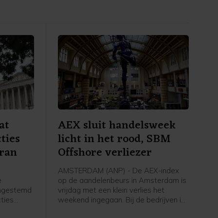
at
AEX sluit handelsweek
ties
licht in het rood, SBM
Iran
Offshore verliezer
AMSTERDAM (ANP) - De AEX-index
e
op de aandelenbeurs in Amsterdam is
ingestemd
vrijdag met een klein verlies het
ties
weekend ingegaan. Bij de bedrijven in
et moet
de hoofdgraadmeter was maritiem