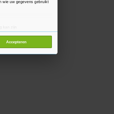
en wie uw gegevens gebruikt
g kan zijn
erprinting)
t
detailgedeelte
in. U kunt uw
Accepteren
p onze cookiepagina kun je