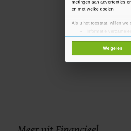
metingen aan advertenties en
en met welke doelen.
Als u het toestaat, willen we
Informatie verzamelen
Uw apparaat identific
Lees meer over hoe uw perso
Weigeren
toestemming op elk moment wi
Met cookies werkt onze websi
ons cookiebeleid bekijken en 
Meer uit Financieel