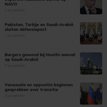
NAVO
1 uur geleden
Pakistan, Turkije en Saudi-Arabië
sluiten defensiepact
1 uur geleden
Burgers gewond bij Houthi-aanval
op Saudi-Arabië
3 uur geleden
Venezuela en oppositie beginnen
gesprekken over transitie
3 uur geleden