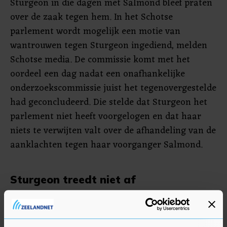
Sturgeon in die dagen met Salmond bleef praten
over de zaak tegen hem. In het Schotse
parlement wordt mogelijk een motie van
wantrouwen tegen Sturgeon ingediend, melden
Schotse media. De commissie komt met het
oordeel een dag nadat een onafhankelijke
onderzoekscommissie juist het tegenovergestelde
had geconcludeerd. Die stelde dat Sturgeon het
parlement niet heeft voorgelogen en dat haar
niets te verwijten valt over de afhandeling van de
aanklachten tegen haar voorganger Salmond.
Sturgeon treedt niet af
De parlementscommissie boog zich over de
manier waarop de regering is omgegaan met
klachten over Salmond. Na zijn aftreden in 2014