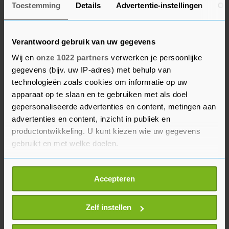
Toestemming
Details
Advertentie-instellingen
Ov
werd hij beschuldigd van seksueel wangedrag.
Meerdere vrouwen zeiden dat Salmond had
geprobeerd hen te verkrachten of aan te randen.
Verantwoord gebruik van uw gegevens
De oud-premier werd in een slepende strafzaak
Wij en
onze 1022 partners
verwerken je persoonlijke
hier uiteindelijk voor vrijgesproken. De Schotse
gegevens (bijv. uw IP-adres) met behulp van
overheid heeft destijds ook tegen het advies van
technologieën zoals cookies om informatie op uw
apparaat op te slaan en te gebruiken met als doel
juristen in grote sommen geld uitgegeven om
gepersonaliseerde advertenties en content, metingen aan
Salmond toch veroordeeld te krijgen.
advertenties en content, inzicht in publiek en
productontwikkeling. U kunt kiezen wie uw gegevens
Sturgeon weerspreekt alle beschuldigingen en
gebruikt en met welke doelen.
treedt niet af. Ze noemt de parlementaire
onderzoekscommissie partijdig. De volgende
Als u het toestaat, willen we ook graag:
Accepteren
Schotse verkiezingen zijn in mei.
Informatie verzamelen over uw geografische
locatie, die tot een paar meter nauwkeurig kan zijn
Uw apparaat identificeren door het actief te
Zelf instellen
scannen op specifieke eigenschappen (fingerprinting)