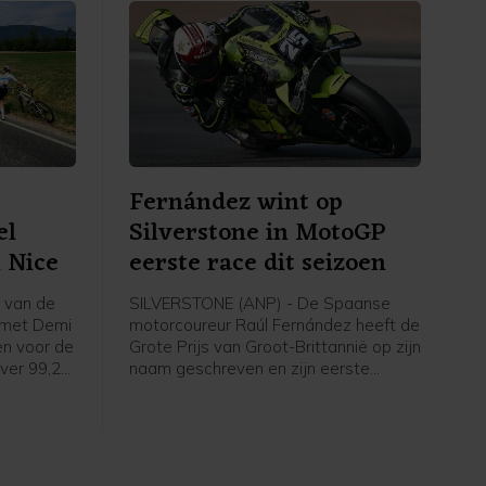
Fernández wint op
el
Silverstone in MotoGP
n Nice
eerste race dit seizoen
s van de
SILVERSTONE (ANP) - De Spaanse
 met Demi
motorcoureur Raúl Fernández heeft de
ken voor de
Grote Prijs van Groot-Brittannië op zijn
ver 99,2
naam geschreven en zijn eerste
n vier
overwinning van het seizoen geboekt
d'Èze.
in de MotoGP. Jorge Martín, de
 in Nice.
Spaanse leider in de WK-stand,
eindigde als tweede voor de Italiaan
Marco Bezzecchi.