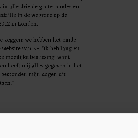
 in alle drie de grote rondes en
edaille in de wegrace op de
2012 in Londen.
te zeggen: we hebben het einde
e website van EF. "Ik heb lang en
e moeilijke beslissing, want
sen heeft mij alles gegeven in het
g bestonden mijn dagen uit
tsen."
e jeugd. Zijn vader, die hem had
de wielersport, werd vermoord
 hij veertien jaar was. Als