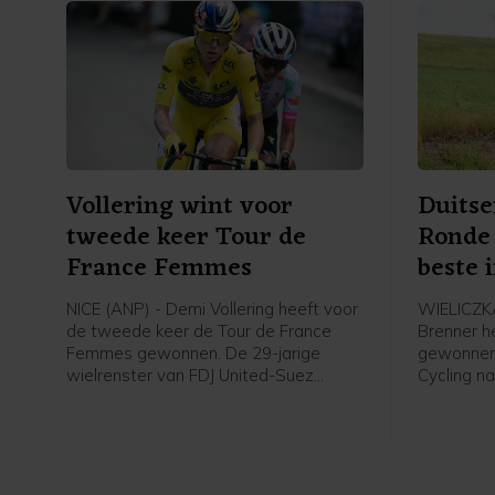
Vollering wint voor
Duitse
tweede keer Tour de
Ronde
France Femmes
beste i
NICE (ANP) - Demi Vollering heeft voor
WIELICZKA
de tweede keer de Tour de France
Brenner h
Femmes gewonnen. De 29-jarige
gewonnen.
wielrenster van FDJ United-Suez
Cycling na
verdedigde in de slotetappe met start
Wieliczka
en finish in Nice de gele leiderstrui met
klassemen
succes door die ook op haar naam te
Christian 
schrijven.
Küng won 