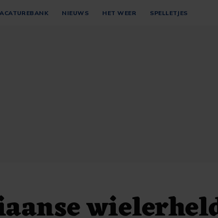
ACATUREBANK
NIEUWS
HET WEER
SPELLETJES
aanse wielerhel