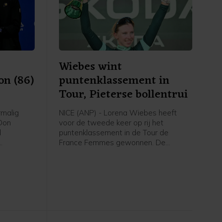
Wiebes wint
on (86)
puntenklassement in
Tour, Pieterse bollentrui
malig
NICE (ANP) - Lorena Wiebes heeft
Don
voor de tweede keer op rij het
d
puntenklassement in de Tour de
France Femmes gewonnen. De
66 en 1976
sprintster van SD Worx - Protime
 Boston
verzekerde zich met winst in de
tussensprint in de slotrit met start en
finish in Nice van een onoverbrugbare
voorsprong in het klassement en
hoefde daarna alleen nog te finishen.