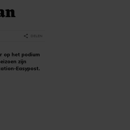
an
share
DELEN
r op het podium
eizoen zijn
ucation-Easypost.