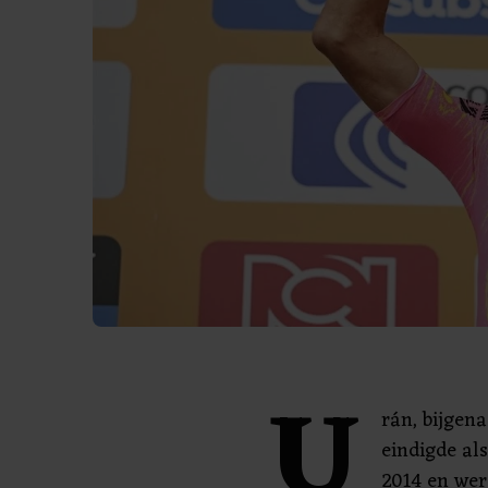
U
rán, bijgena
eindigde al
2014 en wer