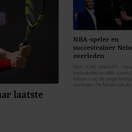
NBA-speler en
succestrainer Nels
overleden
NEW YORK (ANP/AFP) - Voor
basketballer en NBA-coach 
Nelson is op 86-jarige leeftij
overleden. De familie van de
ar laatste
basketballer, die tussen 19
vijf keer kampioen werd met
Celtics, heeft dat zondag
bekendgemaakt.