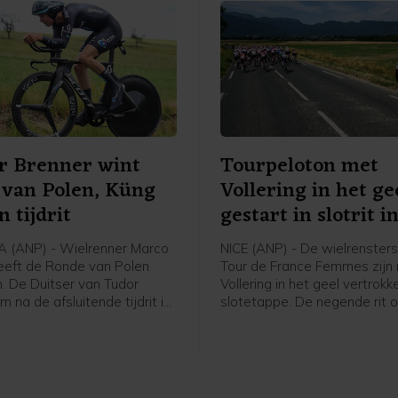
r Brenner wint
Tourpeloton met
 van Polen, Küng
Vollering in het ge
n tijdrit
gestart in slotrit i
 (ANP) - Wielrenner Marco
NICE (ANP) - De wielrenster
eeft de Ronde van Polen
Tour de France Femmes zijn
 De Duitser van Tudor
Vollering in het geel vertrok
m na de afsluitende tijdrit in
slotetappe. De negende rit o
 de leiding in het algemeen
kilometer voert het peloton i
t over van de Italiaan
rondes vier keer over de Col 
Scaroni. De Zwitser Stefan
Zowel de start als de finish is
de slotetappe.