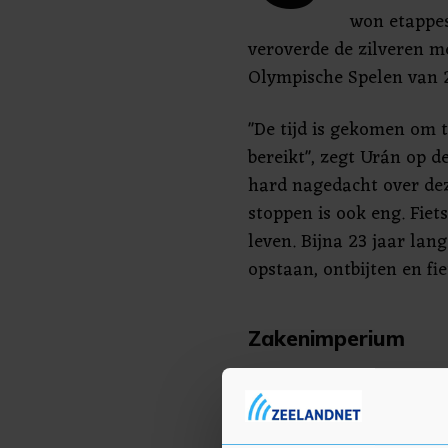
won etappes
veroverde de zilveren m
Olympische Spelen van 
"De tijd is gekomen om 
bereikt", zegt Urán op d
hard nagedacht over dez
stoppen is ook eng. Fiet
leven. Bijna 23 jaar lan
opstaan, ontbijten en fie
Zakenimperium
Urán kende een moeilijk
laten kennismaken met 
door paramilitairen toen