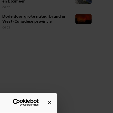
en Boxmeer
06:05
Dode door grote natuurbrand in
West-Canadese provincie
06:03