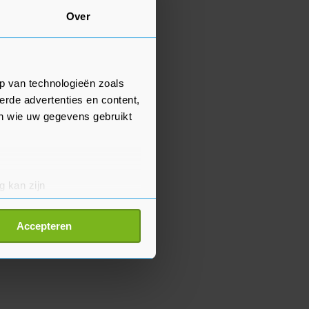
Over
p van technologieën zoals
erde advertenties en content,
en wie uw gegevens gebruikt
g kan zijn
erprinting)
t
detailgedeelte
in. U kunt uw
Accepteren
p onze cookiepagina kun je