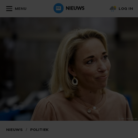
MENU
LOG IN
NIEUWS
/
POLITIEK