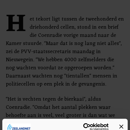
H
et tekort ligt tussen de tweehonderd en
driehonderd cellen, stond in een brief
die Coenradie vorige maand naar de
Kamer stuurde. "Maar dat is nog lang niet alles",
zei de PVV-staatssecretaris maandag in
Nieuwegein. "We hebben 4000 zelfmelders die
nog wachten voordat ze opgeroepen worden."
Daarnaast wachten nog "tientallen" mensen in
politiecellen op een plek in de gevangenis.
"Het is vechten tegen de bierkaai", aldus
Coenradie. "Omdat het aantal plekken waar
behoefte aan is veel, veel groter is dan wat we
allemaal doen aan personele werving."