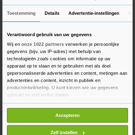
Toestemming
Details
Advertentie-instellingen
Ov
Verantwoord gebruik van uw gegevens
Wij en
onze 1022 partners
verwerken je persoonlijke
gegevens (bijv. uw IP-adres) met behulp van
technologieën zoals cookies om informatie op uw
apparaat op te slaan en te gebruiken met als doel
gepersonaliseerde advertenties en content, metingen aan
advertenties en content, inzicht in publiek en
productontwikkeling. U kunt kiezen wie uw gegevens
gebruikt en met welke doelen.
Als u het toestaat, willen we ook graag:
Accepteren
Informatie verzamelen over uw geografische
locatie, die tot een paar meter nauwkeurig kan zijn
Meer uit Politiek
Uw apparaat identificeren door het actief te
Zelf instellen