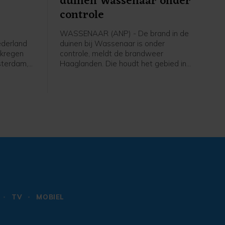
duinen Wassenaar onder
controle
WASSENAAR (ANP) - De brand in de
ederland
duinen bij Wassenaar is onder
ekregen
controle, meldt de brandweer
sterdam,
Haaglanden. Die houdt het gebied in
t voor
de gaten om opkomende hotspots te
bestrijden. Dat zijn kleine
s
brandhaardjes die door de wind
voor
oplaaien.
wordt
atie UNDP
ld.
TV
MOBIEL