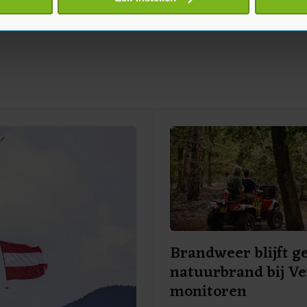
jzigen of intrekken in de Cookieverklaring.
te beter en wordt jouw bezoek makkelijker en persoonlijker. O
je gemaakte keuze altijd wijzigen of intrekken.
Brandweer blijft g
natuurbrand bij V
monitoren