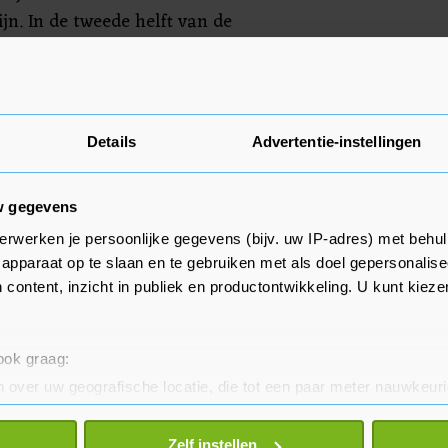
jn. In de tweede helft van de
st weer.
Details
Advertentie-instellingen
w gegevens
erwerken je persoonlijke gegevens (bijv. uw IP-adres) met behul
apparaat op te slaan en te gebruiken met als doel gepersonalise
 content, inzicht in publiek en productontwikkeling. U kunt kiez
 ook graag:
 over uw geografische locatie, die tot een paar meter nauwkeuri
eren door het actief te scannen op specifieke eigenschappen (fing
onlijke gegevens worden verwerkt en stel uw voorkeuren in he
Zelf instellen