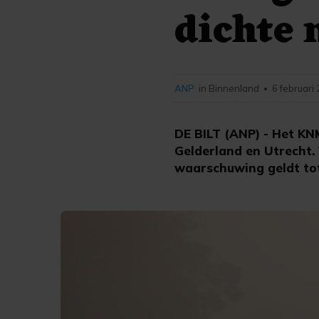
dichte 
ANP
in Binnenland
6 februari
•
DE BILT (ANP) - Het KN
Gelderland en Utrecht. 
waarschuwing geldt tot