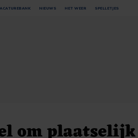
ACATUREBANK
NIEUWS
HET WEER
SPELLETJES
el om plaatselijk