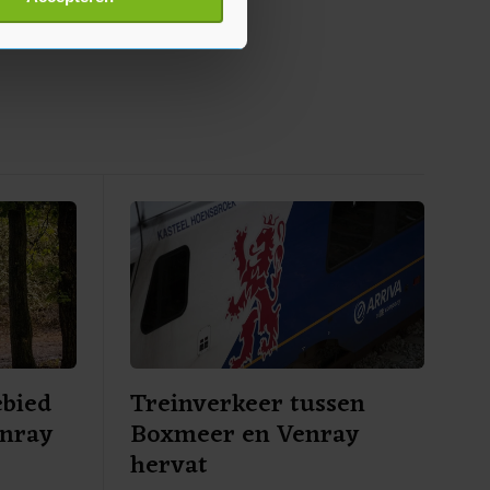
p onze cookiepagina kun je
ebied
Treinverkeer tussen
enray
Boxmeer en Venray
hervat