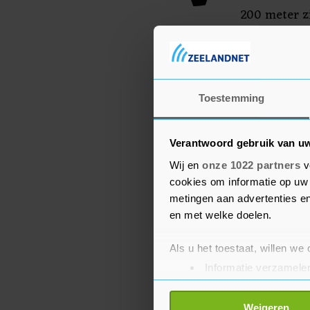
200 meter zi
ochtend verdwijnt de mi
Toestemming
Verantwoord gebruik van u
Wij en
onze 1022 partners
v
cookies om informatie op uw 
metingen aan advertenties en
en met welke doelen.
Als u het toestaat, willen we
Informatie verzamelen
Uw apparaat identific
Lees meer over hoe uw perso
Weigeren