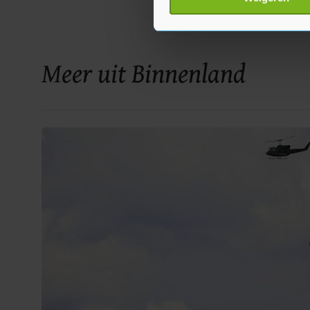
toestemming op elk moment wi
Met cookies werkt onze websi
ons cookiebeleid bekijken en 
Meer uit Binnenland