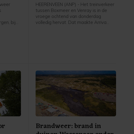
dweer
HEERENVEEN (ANP) - Het treinverkeer
s
tussen Boxmeer en Venray is in de
vroege ochtend van donderdag
gen, bij
volledig hervat. Dat maakte Arriva
dt de
bekend.
d brak
rand uit.
gemeld
 was.
or
Brandweer: brand in