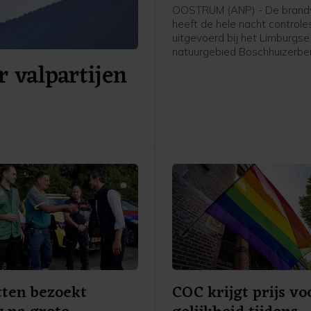
OOSTRUM (ANP) - De bran
heeft de hele nacht controle
uitgevoerd bij het Limburgse
natuurgebied Boschhuizerber
 valpartijen
Oostrum en Venray. Dat mel
veiligheidsregio. In het gebie
deze week een grote natuurb
Op woensdagmiddag werd 
dat de brand onder controle
tten bezoekt
COC krijgt prijs vo