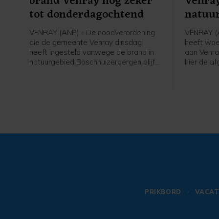
brand Venray nog zeker
Venray
tot donderdagochtend
natuur
dank u
VENRAY (ANP) - De noodverordening
VENRAY (A
die de gemeente Venray dinsdag
heeft wo
heeft ingesteld vanwege de brand in
aan Venra
natuurgebied Boschhuizerbergen blijft
hier de a
tot zeker donderdag 10.00 uur van
heeft sta
kracht. Dat laat een woordvoerder van
hij.
de Noord-Limburgse gemeente
weten.
PRIKBORD
VACAT