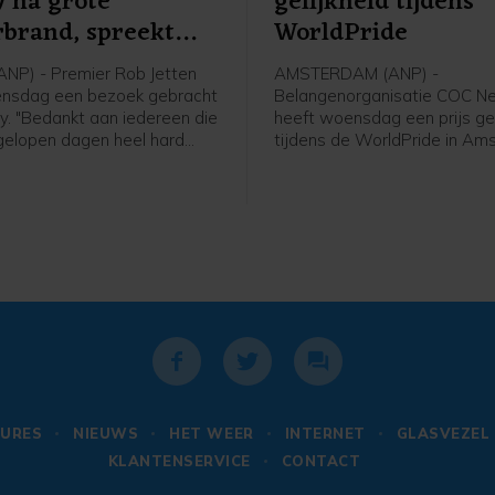
 na grote
gelijkheid tijdens
brand, spreekt
WorldPride
it
NP) - Premier Rob Jetten
AMSTERDAM (ANP) -
ensdag een bezoek gebracht
Belangenorganisatie COC N
y. "Bedankt aan iedereen die
heeft woensdag een prijs g
fgelopen dagen heel hard
tijdens de WorldPride in Am
an zwoegen en werken", zei
een internationaal evenemen
lhbtqia'ers. COC ontving een
International Pride Award, al
"voorvechter van gelijkheid" 
queer personen. De award 
toegekend door VN-organis
en lhbti-organisatie ILGA Wor
URES
NIEUWS
HET WEER
INTERNET
GLASVEZEL
KLANTENSERVICE
CONTACT