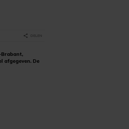
share
DELEN
d-Brabant,
el afgegeven. De