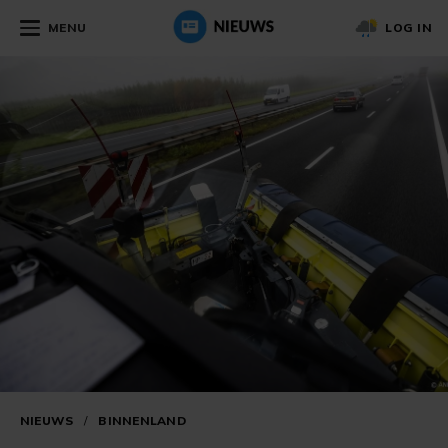
MENU
LOG IN
NIEUWS
/
BINNENLAND