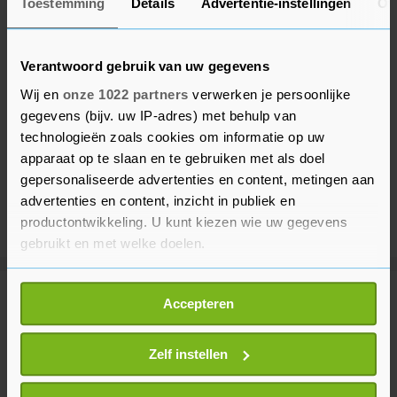
Toestemming
Details
Advertentie-instellingen
Ov
Verantwoord gebruik van uw gegevens
Wij en
onze 1022 partners
verwerken je persoonlijke
gegevens (bijv. uw IP-adres) met behulp van
technologieën zoals cookies om informatie op uw
apparaat op te slaan en te gebruiken met als doel
gepersonaliseerde advertenties en content, metingen aan
advertenties en content, inzicht in publiek en
productontwikkeling. U kunt kiezen wie uw gegevens
gebruikt en met welke doelen.
Als u het toestaat, willen we ook graag:
Meer uit Binnenland
Accepteren
Informatie verzamelen over uw geografische
locatie, die tot een paar meter nauwkeurig kan zijn
Uw apparaat identificeren door het actief te
Zelf instellen
Hoge temperaturen op komst,
scannen op specifieke eigenschappen (fingerprinting)
kans op vijfde regionale hittegolf