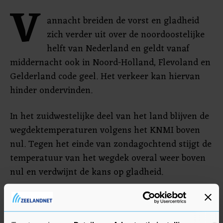
V
annacht breiden de vorst en gladheid
zich verder uit over de noordoostelijke
helft van Nederland en geldt vanaf
middernacht ook in Noord-Holland, Flevoland en
Gelderland code geel. Het verkeer kan hiervan
hinder ondervinden.
In het zuidwestelijke deel van het land blijven de
wegdektemperaturen volgens het KNMI boven
nul. Tegen het einde van zondagochtend stijgt de
temperatuur van het wegdek overal weer boven
nul en verdwijnt de kans op gladheid.