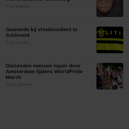
Met cookies werkt onze website beter en wordt jouw
3 uur geleden
bezoek makkelijker en persoonlijker. Op
onze cookiepagina kun je ons cookiebeleid bekijken en je
gemaakte keuze altijd wijzigen of intrekken.
Gewonde bij steekincident in
Schinveld
5 uur geleden
Duizenden mensen lopen door
Amsterdam tijdens WorldPride
March
18 uur geleden