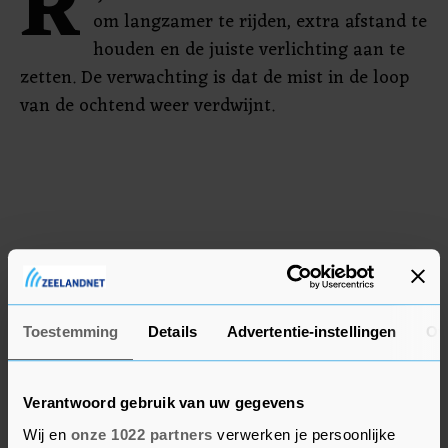
R
om langzamer te rijden, extra afstand te
houden en de juiste verlichting aan te
zetten. De verwachting is dat de mist in de loop
van de ochtend weer verdwijnt.
Toestemming
Details
Advertentie-instellingen
Ov
Verantwoord gebruik van uw gegevens
Wij en
onze 1022 partners
verwerken je persoonlijke