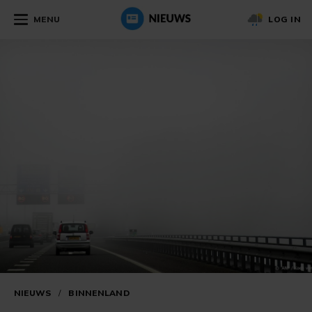
MENU
LOG IN
NIEUWS
/
BINNENLAND